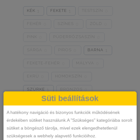
0
0
0
KÉK
FEKETE
TESTSZÍN
1
1
0
8/3XL
9/4XL
4/M
0
0
0
FEHÉR
SZÍNES
ZÖLD
0
0
0
PINK
PÚDERRÓZSASZÍN
0
0
SÁRGA
PIROS
BARNA
0
0
1
FEKETE-FEHÉR
MÁLYVA
0
0
EKRÜ
HOMOKSZÍN
0
0
SZÜRKE
BRONZOS
1
0
Süti beállítások
LILA
TÜRKIZKÉK
0
0
A hatékony navigáció és bizonyos funkciók működésének
NEON RÓZSASZÍN
0
érdekében sütiket használunk.A "Szükséges" kategóriába sorolt
sütiket a böngésző tárolja, mivel ezek elengedhetetlenül
NEON ZÖLD
BARACKVIRÁG
0
0
szükségesek a webhely alapvető funkcióihoz.