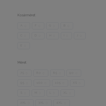
Kosárméret
A
F
G
B
0
0
0
0
C
D
H
I
J
0
0
0
0
0
E
0
Méret
75
80
85
90
0
0
0
0
95
100
105
XS
0
0
0
0
S
M
L
XL
0
0
0
0
2XL
3XL
4XL
0
0
0