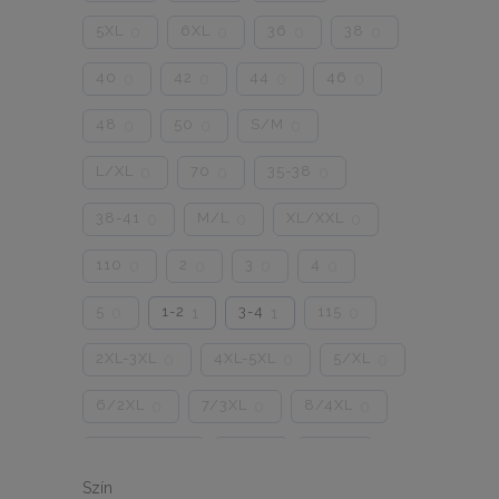
5XL
6XL
36
38
0
0
0
0
40
42
44
46
0
0
0
0
48
50
S/M
0
0
0
L/XL
70
35-38
0
0
0
38-41
M/L
XL/XXL
0
0
0
110
2
3
4
0
0
0
0
5
1-2
3-4
115
0
1
1
0
2XL-3XL
4XL-5XL
5/XL
0
0
0
6/2XL
7/3XL
8/4XL
0
0
0
ONE SIZE
1/2
3/4
0
0
0
Szín
5/L
6/XL
7/2XL