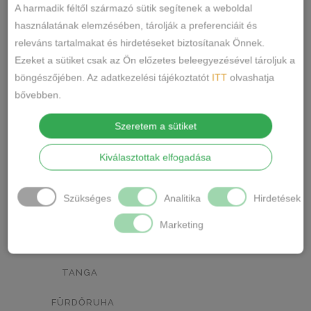
RÓZSASZÍN
MENTA ZÖLD
0
0
A harmadik féltől származó sütik segítenek a weboldal
használatának elemzésében, tárolják a preferenciáit és
NARANCSSÁRGA
KÁVÉ
0
0
releváns tartalmakat és hirdetéseket biztosítanak Önnek.
Ezeket a sütiket csak az Ön előzetes beleegyezésével tároljuk a
SÖTÉTSZÜRKE
BORDÓ
0
1
böngészőjében. Az adatkezelési tájékoztatót
ITT
olvashatja
KRÉM
MÁLNA
0
0
bővebben.
Termékkategóriák
RÓZSASZÍN/MINTÁS
0
Szeretem a sütiket
BARNA/MINTÁS
0
ALSÓNEMŰ
Kiválasztottak elfogadása
ALAKFORMÁLÓ
SZÜRKE/MINTÁS
0
Szükséges
Analitika
Hirdetések
BUGYI
SÖTÉTSZÜRKE/MINTÁS
0
Marketing
FÉLTANGA
TÖRTFEHÉR/MINTÁS
0
FRANCIABUGYI
FEHÉR/MINTÁS
0
TANGA
SÖTÉTKÉK/MINTÁS
0
FÜRDŐRUHA