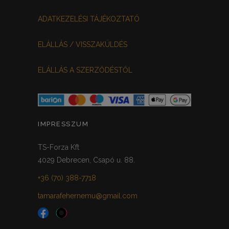
MEGGYPIROS
GRAFIT
0
0
ADATKEZELÉSI TÁJÉKOZTATÓ
VILÁGOSSZÜRKE
PÖTTYÖS
0
0
ELÁLLÁS / VISSZAKÜLDÉS
KRÉM/MASNIS
0
ELÁLLÁS A SZERZŐDÉSTŐL
HALVÁNYZÖLD
PADLIZSÁN
0
0
PISZTÁCIA
CORAL
0
0
HALVÁNY RÓZSASZÍN
KHAKI
0
0
IMPRESSZUM
SÖTÉTMÁLYVA
0
TS-Forza Kft
4029 Debrecen, Csapó u. 88.
FEKETE-ARANY
0
+36 (70) 388-7718
tamarafehernemu@gmail.com