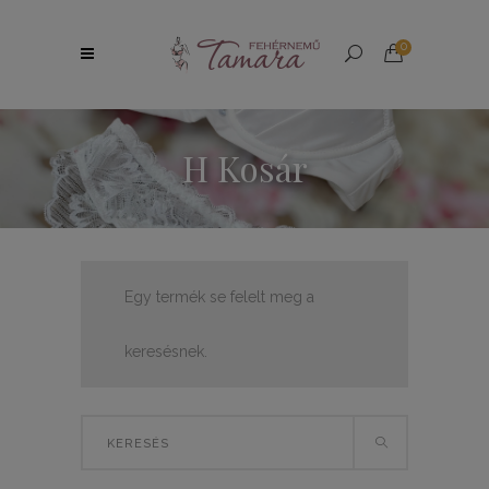
0
H Kosár
Egy termék se felelt meg a
keresésnek.
Search
for: