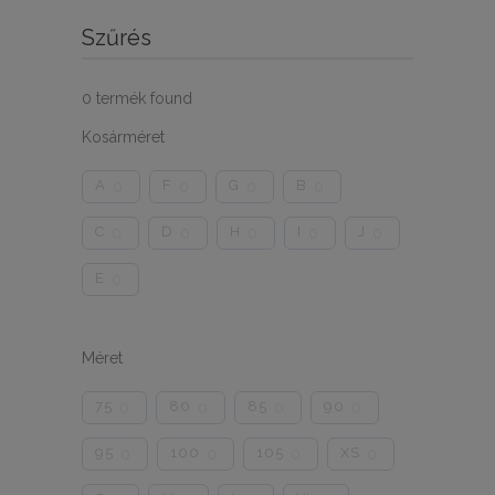
Szűrés
0
termék found
Kosárméret
A
F
G
B
0
0
0
0
C
D
H
I
J
0
0
0
0
0
E
0
Méret
75
80
85
90
0
0
0
0
95
100
105
XS
0
0
0
0