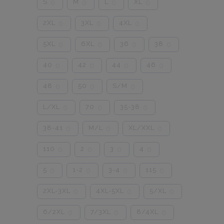
S
M
L
XL
0
0
0
0
2XL
3XL
4XL
0
0
0
5XL
6XL
36
38
0
0
0
0
40
42
44
46
0
0
0
0
48
50
S/M
0
0
0
L/XL
70
35-38
0
0
0
38-41
M/L
XL/XXL
0
0
0
110
2
3
4
0
0
0
0
5
1-2
3-4
115
0
0
0
0
2XL-3XL
4XL-5XL
5/XL
0
0
0
6/2XL
7/3XL
8/4XL
0
0
0