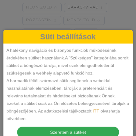
NEON ZÖLD
BARACKVIRÁG
0
1
RÓZSASZÍN
MENTA ZÖLD
0
0
NARANCSSÁRGA
KÁVÉ
0
0
Süti beállítások
SÖTÉTSZÜRKE
BORDÓ
0
0
A hatékony navigáció és bizonyos funkciók működésének
érdekében sütiket használunk.A "Szükséges" kategóriába sorolt
KRÉM
MÁLNA
0
0
sütiket a böngésző tárolja, mivel ezek elengedhetetlenül
Termékkategóriák
RÓZSASZÍN/MINTÁS
0
szükségesek a webhely alapvető funkcióihoz.
A harmadik féltől származó sütik segítenek a weboldal
BARNA/MINTÁS
0
ALSÓNEMŰ
használatának elemzésében, tárolják a preferenciáit és
releváns tartalmakat és hirdetéseket biztosítanak Önnek.
ALAKFORMÁLÓ
SZÜRKE/MINTÁS
0
Ezeket a sütiket csak az Ön előzetes beleegyezésével tároljuk a
BUGYI
SÖTÉTSZÜRKE/MINTÁS
0
böngészőjében. Az adatkezelési tájékoztatót
ITT
olvashatja
FÉLTANGA
bővebben.
TÖRTFEHÉR/MINTÁS
0
FRANCIABUGYI
Szeretem a sütiket
FEHÉR/MINTÁS
0