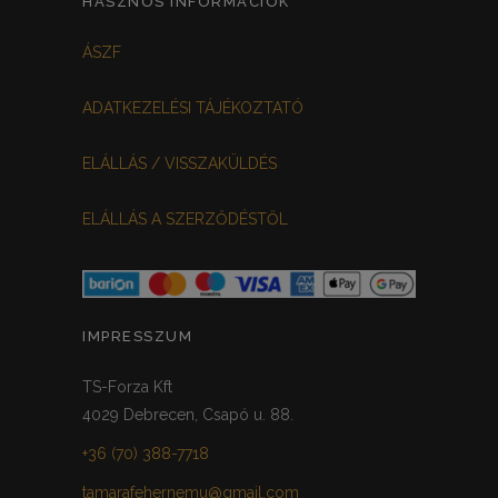
HASZNOS INFORMÁCIÓK
FEKETE-BORDÓ
0
ÁSZF
MEGGYPIROS
GRAFIT
0
0
ADATKEZELÉSI TÁJÉKOZTATÓ
VILÁGOSSZÜRKE
PÖTTYÖS
0
0
ELÁLLÁS / VISSZAKÜLDÉS
KRÉM/MASNIS
0
ELÁLLÁS A SZERZŐDÉSTŐL
HALVÁNYZÖLD
PADLIZSÁN
0
0
PISZTÁCIA
CORAL
0
0
HALVÁNY RÓZSASZÍN
KHAKI
0
0
IMPRESSZUM
SÖTÉTMÁLYVA
0
TS-Forza Kft
4029 Debrecen, Csapó u. 88.
FEKETE-ARANY
0
+36 (70) 388-7718
tamarafehernemu@gmail.com