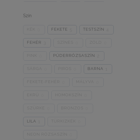
ONE SIZE
1/2
3/4
0
0
0
Szín
5/L
6/XL
7/2XL
0
0
0
KÉK
FEKETE
TESTSZÍN
0
5
4
8/3XL
9/4XL
4/M
0
0
0
FEHÉR
SZÍNES
ZÖLD
3
0
0
PINK
PÚDERRÓZSASZÍN
0
2
SÁRGA
PIROS
BARNA
0
0
1
FEKETE-FEHÉR
MÁLYVA
0
0
EKRÜ
HOMOKSZÍN
0
0
SZÜRKE
BRONZOS
0
0
LILA
TÜRKIZKÉK
1
0
NEON RÓZSASZÍN
0