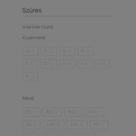
Szűrés
0
termék found
Kosárméret
A
F
G
B
0
0
0
0
C
D
H
I
J
0
0
0
0
0
E
0
Méret
75
80
85
90
0
0
0
0
95
100
105
XS
0
0
0
0