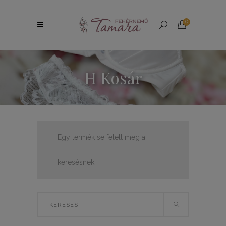
0
H Kosár
Egy termék se felelt meg a
keresésnek.
Search
for: