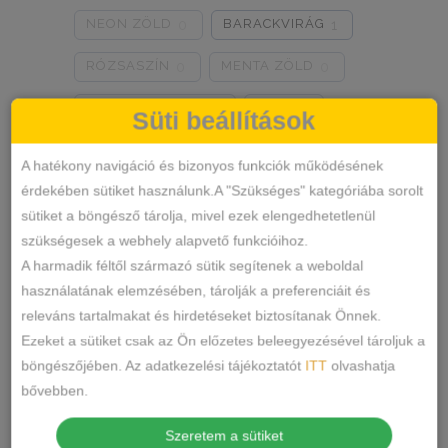
NEON ZÖLD
BARACKVIRÁG
0
1
RÓZSASZÍN
MENTA ZÖLD
0
0
NARANCSSÁRGA
KÁVÉ
0
0
Süti beállítások
SÖTÉTSZÜRKE
BORDÓ
0
0
A hatékony navigáció és bizonyos funkciók működésének
érdekében sütiket használunk.A "Szükséges" kategóriába sorolt
KRÉM
MÁLNA
0
0
sütiket a böngésző tárolja, mivel ezek elengedhetetlenül
Termékkategóriák
RÓZSASZÍN/MINTÁS
0
szükségesek a webhely alapvető funkcióihoz.
A harmadik féltől származó sütik segítenek a weboldal
BARNA/MINTÁS
0
ALSÓNEMŰ
használatának elemzésében, tárolják a preferenciáit és
releváns tartalmakat és hirdetéseket biztosítanak Önnek.
ALAKFORMÁLÓ
SZÜRKE/MINTÁS
0
Ezeket a sütiket csak az Ön előzetes beleegyezésével tároljuk a
BUGYI
SÖTÉTSZÜRKE/MINTÁS
0
böngészőjében. Az adatkezelési tájékoztatót
ITT
olvashatja
FÉLTANGA
bővebben.
TÖRTFEHÉR/MINTÁS
0
FRANCIABUGYI
Szeretem a sütiket
FEHÉR/MINTÁS
0