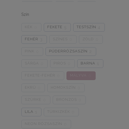
ONE SIZE
1/2
3/4
0
0
0
Szín
5/L
6/XL
7/2XL
0
0
0
KÉK
FEKETE
TESTSZÍN
0
5
4
8/3XL
9/4XL
4/M
0
0
0
FEHÉR
SZÍNES
ZÖLD
3
0
0
PINK
PÚDERRÓZSASZÍN
0
2
SÁRGA
PIROS
BARNA
0
0
1
FEKETE-FEHÉR
MÁLYVA
0
0
EKRÜ
HOMOKSZÍN
0
0
SZÜRKE
BRONZOS
0
0
LILA
TÜRKIZKÉK
1
0
NEON RÓZSASZÍN
0