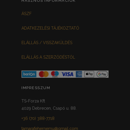
HASZNOS INFORMÁCIÓK
FEKETE-BORDÓ
0
ÁSZF
MEGGYPIROS
GRAFIT
0
0
ADATKEZELÉSI TÁJÉKOZTATÓ
VILÁGOSSZÜRKE
PÖTTYÖS
0
0
ELÁLLÁS / VISSZAKÜLDÉS
KRÉM/MASNIS
0
ELÁLLÁS A SZERZŐDÉSTŐL
HALVÁNYZÖLD
PADLIZSÁN
0
0
PISZTÁCIA
CORAL
0
0
HALVÁNY RÓZSASZÍN
KHAKI
0
0
IMPRESSZUM
SÖTÉTMÁLYVA
0
TS-Forza Kft
4029 Debrecen, Csapó u. 88.
FEKETE-ARANY
0
+36 (70) 388-7718
tamarafehernemu@gmail.com