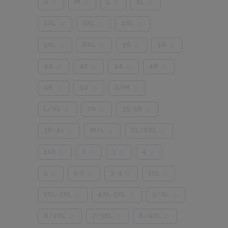
S
M
L
XL
0
0
0
0
2XL
3XL
4XL
0
0
0
5XL
6XL
36
38
0
0
0
0
40
42
44
46
0
0
0
0
48
50
S/M
0
0
0
L/XL
70
35-38
0
0
0
38-41
M/L
XL/XXL
0
0
0
110
2
3
4
0
0
0
0
5
1-2
3-4
115
0
0
0
0
2XL-3XL
4XL-5XL
5/XL
0
0
0
6/2XL
7/3XL
8/4XL
0
0
0