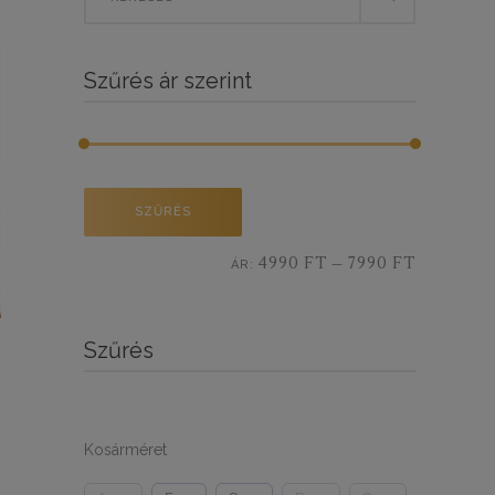
for:
BY
Szűrés ár szerint
LATEST
Min
Max
SZŰRÉS
ár
ár
4990 FT
7990 FT
ÁR:
—
Szűrés
Kosárméret