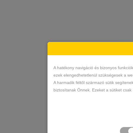
A hatékony navigáció és bizonyos funkció
ezek elengedhetetlenül szükségesek a web
A harmadik féltől származó sütik segítene
biztosítanak Önnek. Ezeket a sütiket csak