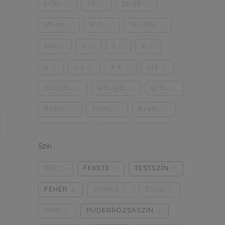
L/XL
70
35-38
0
0
0
38-41
M/L
XL/XXL
0
0
0
110
2
3
4
0
0
0
0
5
1-2
3-4
115
0
0
0
0
2XL-3XL
4XL-5XL
5/XL
0
0
0
6/2XL
7/3XL
8/4XL
0
0
0
ONE SIZE
1/2
3/4
0
0
0
Szín
5/L
6/XL
7/2XL
0
0
0
KÉK
FEKETE
TESTSZÍN
0
7
7
8/3XL
9/4XL
4/M
0
0
0
FEHÉR
SZÍNES
ZÖLD
4
0
0
PINK
PÚDERRÓZSASZÍN
0
2