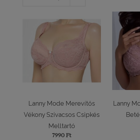
Lanny Mode Merevítős
Lanny Mo
Vékony Szivacsos Csipkés
Beté
Melltartó
7990
Ft