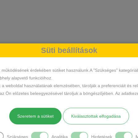
Süti beállítások
k működésének érdekében sütiket használunk.A "Szükséges" kategóriába 
hely alapvető funkcióihoz.
k a weboldal használatának elemzésében, tárolják a preferenciáit és re
 az Ön előzetes beleegyezésével tároljuk a böngészőjében. Az adatkeze
Szeretem a sütiket
Kiválasztottak elfogadása
Szükséges
Analitika
Hirdetések
M