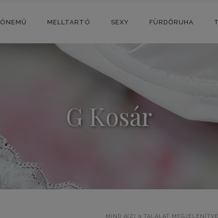
SÓNEMŰ
MELLTARTÓ
SEXY
FÜRDŐRUHA
G Kosár
MIND A(Z) 9 TALÁLAT MEGJELENÍTV