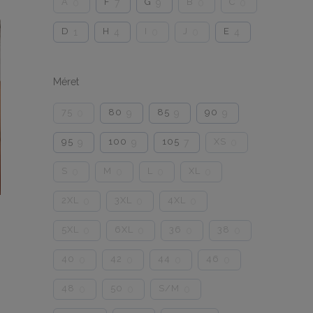
A
F
G
B
C
0
7
9
0
0
D
H
I
J
E
1
4
0
0
4
Méret
75
80
85
90
0
9
9
9
95
100
105
XS
9
9
7
0
S
M
L
XL
0
0
0
0
2XL
3XL
4XL
0
0
0
5XL
6XL
36
38
0
0
0
0
40
42
44
46
0
0
0
0
48
50
S/M
0
0
0