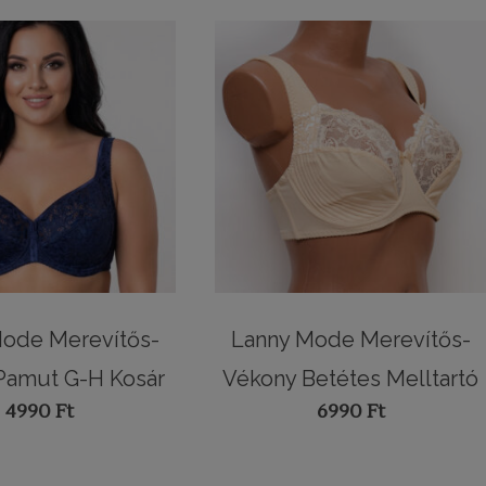
ode Merevítős-
Lanny Mode Merevítős-
Pamut G-H Kosár
Vékony Betétes Melltartó
4990
Ft
6990
Ft