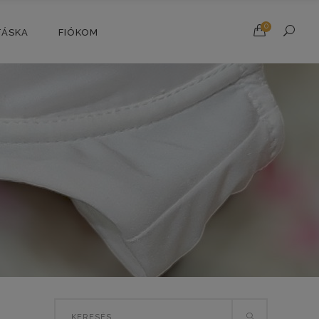
0
TÁSKA
FIÓKOM
Search
SORTED
E