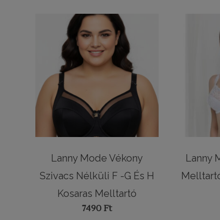
Lanny Mode Vékony
Lanny 
Szivacs Nélküli F -G És H
Melltart
Kosaras Melltartó
7490
Ft