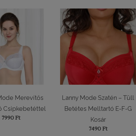
Mode Merevítős
Lanny Mode Szatén – Tüll
ó Csipkebetéttel
Betétes Melltartó E-F-G
7990
Ft
Kosár
7490
Ft