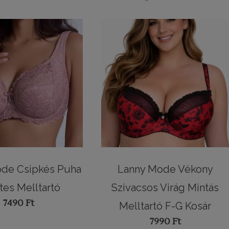
de Csipkés Puha
Lanny Mode Vékony
tes Melltartó
Szivacsos Virág Mintás
7490
Ft
Melltartó F-G Kosár
7990
Ft