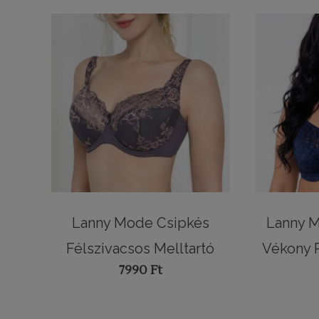
Lanny Mode Csipkés
Lanny M
Félszivacsos Melltartó
Vékony 
7990
Ft