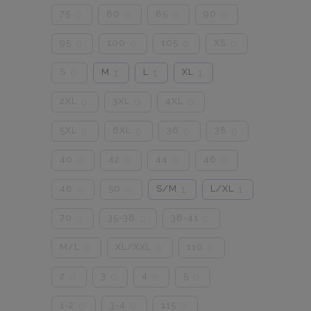
75
80
85
90
0
0
0
0
95
100
105
XS
0
0
0
0
S
M
L
XL
0
1
1
1
2XL
3XL
4XL
0
0
0
5XL
6XL
36
38
0
0
0
0
40
42
44
46
0
0
0
0
48
50
S/M
L/XL
0
0
1
1
70
35-38
38-41
0
0
0
M/L
XL/XXL
110
0
0
0
2
3
4
5
0
0
0
0
1-2
3-4
115
0
0
0