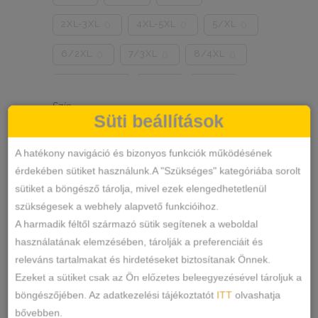
2XL-3XL
4XL-5XL
5/XL
0
0
0
6/2XL
7/3XL
8/4XL
0
0
0
ONE SIZE
1/2
3/4
0
0
0
Szín
5/L
6/XL
7/2XL
0
0
0
Süti beállítások
KÉK
FEKETE
TESTSZÍN
0
1
1
8/3XL
9/4XL
4/M
0
0
0
A hatékony navigáció és bizonyos funkciók működésének
FEHÉR
SZÍNES
ZÖLD
1
0
1
érdekében sütiket használunk.A "Szükséges" kategóriába sorolt
sütiket a böngésző tárolja, mivel ezek elengedhetetlenül
PINK
PÚDERRÓZSASZÍN
1
0
szükségesek a webhely alapvető funkcióihoz.
A harmadik féltől származó sütik segítenek a weboldal
SÁRGA
PIROS
BARNA
0
0
0
használatának elemzésében, tárolják a preferenciáit és
FEKETE-FEHÉR
MÁLYVA
0
0
releváns tartalmakat és hirdetéseket biztosítanak Önnek.
Ezeket a sütiket csak az Ön előzetes beleegyezésével tároljuk a
EKRÜ
HOMOKSZÍN
0
0
böngészőjében. Az adatkezelési tájékoztatót
ITT
olvashatja
bővebben.
SZÜRKE
BRONZOS
0
0