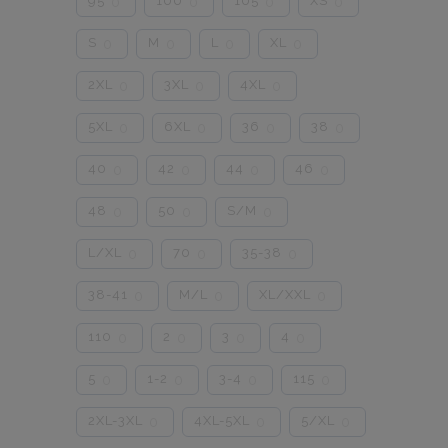
95
100
105
XS
0
0
0
0
S
M
L
XL
0
0
0
0
2XL
3XL
4XL
0
0
0
5XL
6XL
36
38
0
0
0
0
40
42
44
46
0
0
0
0
48
50
S/M
0
0
0
L/XL
70
35-38
0
0
0
38-41
M/L
XL/XXL
0
0
0
110
2
3
4
0
0
0
0
5
1-2
3-4
115
0
0
0
0
2XL-3XL
4XL-5XL
5/XL
0
0
0