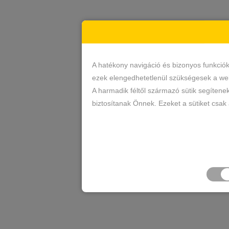
A hatékony navigáció és bizonyos funkció
ezek elengedhetetlenül szükségesek a web
A harmadik féltől származó sütik segítene
biztosítanak Önnek. Ezeket a sütiket csak