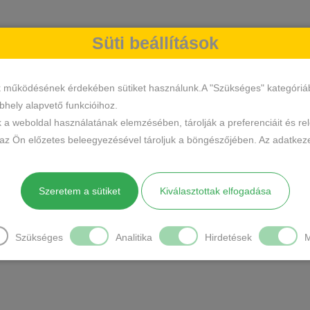
Süti beállítások
k működésének érdekében sütiket használunk.A "Szükséges" kategóriába 
hely alapvető funkcióihoz.
k a weboldal használatának elemzésében, tárolják a preferenciáit és re
 az Ön előzetes beleegyezésével tároljuk a böngészőjében. Az adatkeze
Szeretem a sütiket
Kiválasztottak elfogadása
Szükséges
Analitika
Hirdetések
M