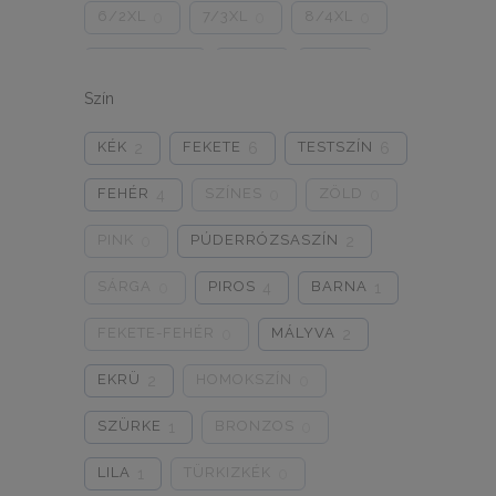
6/2XL
7/3XL
8/4XL
0
0
0
ONE SIZE
1/2
3/4
0
0
0
Szín
5/L
6/XL
7/2XL
0
0
0
KÉK
FEKETE
TESTSZÍN
2
6
6
8/3XL
9/4XL
4/M
0
0
0
FEHÉR
SZÍNES
ZÖLD
4
0
0
PINK
PÚDERRÓZSASZÍN
0
2
SÁRGA
PIROS
BARNA
0
4
1
FEKETE-FEHÉR
MÁLYVA
0
2
EKRÜ
HOMOKSZÍN
2
0
SZÜRKE
BRONZOS
1
0
LILA
TÜRKIZKÉK
1
0