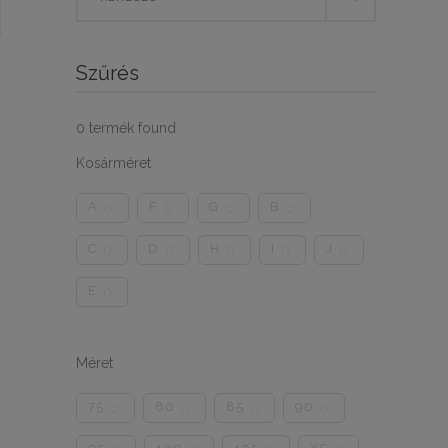
for:
Szűrés
0
termék found
Kosárméret
A
F
G
B
0
0
0
0
C
D
H
I
J
0
0
0
0
0
E
0
Méret
75
80
85
90
0
0
0
0