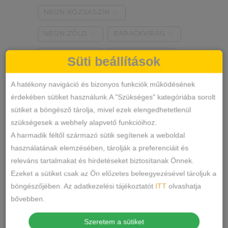
NEON RÓZSASZÍN
0
NEON ZÖLD
BARACKVIRÁG
0
0
RÓZSASZÍN
MENTA ZÖLD
0
0
Süti beállítások
NARANCSSÁRGA
KÁVÉ
0
0
A hatékony navigáció és bizonyos funkciók működésének
érdekében sütiket használunk.A "Szükséges" kategóriába sorolt
SÖTÉTSZÜRKE
BORDÓ
0
0
sütiket a böngésző tárolja, mivel ezek elengedhetetlenül
Termékkategóriák
KRÉM
MÁLNA
0
0
szükségesek a webhely alapvető funkcióihoz.
A harmadik féltől származó sütik segítenek a weboldal
RÓZSASZÍN/MINTÁS
0
ALSÓNEMŰ
használatának elemzésében, tárolják a preferenciáit és
releváns tartalmakat és hirdetéseket biztosítanak Önnek.
ALAKFORMÁLÓ
BARNA/MINTÁS
0
Ezeket a sütiket csak az Ön előzetes beleegyezésével tároljuk a
BUGYI
SZÜRKE/MINTÁS
0
böngészőjében. Az adatkezelési tájékoztatót
ITT
olvashatja
FÉLTANGA
bővebben.
SÖTÉTSZÜRKE/MINTÁS
0
FRANCIABUGYI
Szeretem a sütiket
TÖRTFEHÉR/MINTÁS
0