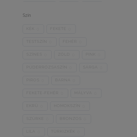
ONE SIZE
1/2
3/4
0
0
0
Szín
5/L
6/XL
7/2XL
0
0
0
KÉK
FEKETE
0
0
8/3XL
9/4XL
4/M
0
0
0
TESTSZÍN
FEHÉR
0
0
SZÍNES
ZÖLD
PINK
0
0
0
PÚDERRÓZSASZÍN
SÁRGA
0
0
PIROS
BARNA
0
0
FEKETE-FEHÉR
MÁLYVA
0
0
EKRÜ
HOMOKSZÍN
0
0
SZÜRKE
BRONZOS
0
0
LILA
TÜRKIZKÉK
0
0