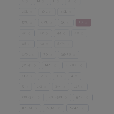
S
M
L
XL
0
0
0
0
2XL
3XL
4XL
0
0
0
5XL
6XL
36
38
0
0
0
0
40
42
44
46
0
0
0
0
48
50
S/M
0
0
0
L/XL
70
35-38
0
0
0
38-41
M/L
XL/XXL
0
0
0
110
2
3
4
0
0
0
0
5
1-2
3-4
115
0
0
0
0
2XL-3XL
4XL-5XL
5/XL
0
0
0
6/2XL
7/3XL
8/4XL
0
0
0