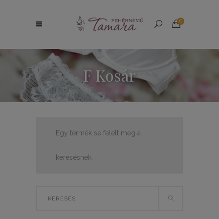
0
F Kosár
Egy termék se felelt meg a
keresésnek.
Search
for: