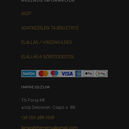
HASZNOS INFORMÁCIÓK
FEHÉR-VIRÁGOS
KOCKÁS
0
0
ÁSZF
FEKETE-BORDÓ
0
ADATKEZELÉSI TÁJÉKOZTATÓ
MEGGYPIROS
GRAFIT
0
0
ELÁLLÁS / VISSZAKÜLDÉS
VILÁGOSSZÜRKE
PÖTTYÖS
0
0
ELÁLLÁS A SZERZŐDÉSTŐL
KRÉM/MASNIS
0
HALVÁNYZÖLD
PADLIZSÁN
0
0
PISZTÁCIA
CORAL
0
0
IMPRESSZUM
HALVÁNY RÓZSASZÍN
KHAKI
0
0
TS-Forza Kft
4029 Debrecen, Csapó u. 88.
SÖTÉTMÁLYVA
0
+36 (70) 388-7718
FEKETE-ARANY
0
tamarafehernemu@gmail.com