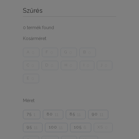
Szűrés
0
termék found
Kosárméret
A
F
G
B
0
0
0
0
C
D
H
I
J
0
0
0
0
0
E
0
Méret
75
80
85
90
1
11
11
11
95
100
105
XS
11
11
6
0