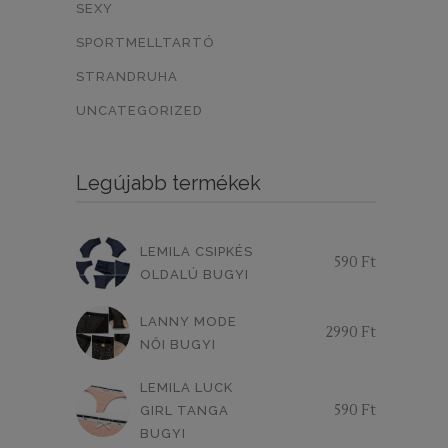
SEXY
ZÖLD/EZÜST CSÍK
0
SPORTMELLTARTÓ
ZÖLD/KÉK MINTÁS
0
STRANDRUHA
VILÁGOS MÁLYVA
0
UNCATEGORIZED
LEVENDULA
0
Legújabb termékek
MOGYORÓ BARNA
NERO
0
0
NATURE
SKIN
0
0
LEMILA CSIPKÉS
590
Ft
CAPPUCCINO
0
OLDALÚ BUGYI
VILÁGOS BARNA
0
LANNY MODE
2990
Ft
NŐI BUGYI
EKRÜ-PÚDERRÓZSASZÍN
0
LEMILA LUCK
CSÍKOS
VIRÁGOS
0
0
590
Ft
GIRL TANGA
SÖTÉTLILA
VILÁGOSLILA
BUGYI
0
0