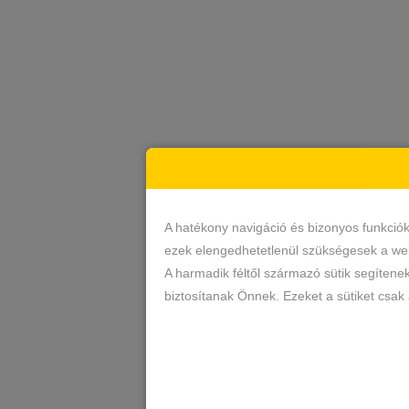
A hatékony navigáció és bizonyos funkció
ezek elengedhetetlenül szükségesek a web
A harmadik féltől származó sütik segítene
biztosítanak Önnek. Ezeket a sütiket csak