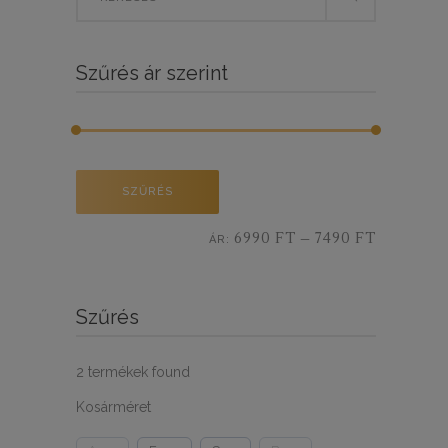
for:
BY
Szűrés ár szerint
LATEST
Min
Max
SZŰRÉS
ár
ár
6990 FT
7490 FT
ÁR:
—
Szűrés
2
termékek found
Kosárméret