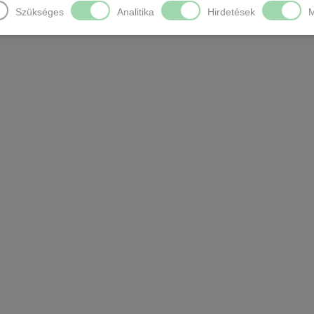
Szükséges
Analitika
Hirdetések
M