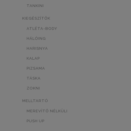
0
TANKINI
NEON NARANCSSÁRGA
0
KIEGÉSZÍTŐK
FEKETE/MASNI
0
ATLÉTA-BODY
FEKETE/SZÍV
0
HÁLÓING
HARISNYA
FEHÉR-FEKETE
SÖTÉTKÉK
0
0
KALAP
KIRÁLYKÉK
BABAKÉK
0
0
PIZSAMA
MÁLNA - RÓZSASZÍN
0
TÁSKA
VILÁGOSKÉK
0
ZOKNI
FEHÉR-SZÜRKE
0
MELLTARTÓ
KÉK/ZÖLD MINTÁS
0
MEREVÍTŐ NÉLKÜLI
PUSH UP
KÉK/ NARANCS MINTÁS
0