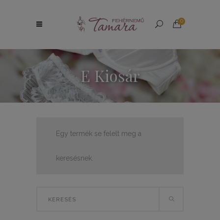
0
E Kiosár
Egy termék se felelt meg a
keresésnek.
Search
for: