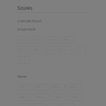
Szűrés
0
termék found
Kosárméret
A
F
G
B
0
0
0
0
C
D
H
I
J
0
0
0
0
0
E
0
Méret
75
80
85
90
0
0
0
0
95
100
105
XS
0
0
0
0