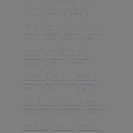
S
M
L
XL
0
0
0
0
2XL
3XL
4XL
0
0
0
5XL
6XL
36
38
0
0
0
0
40
42
44
46
0
0
0
0
48
50
S/M
0
0
0
L/XL
70
35-38
0
0
0
38-41
M/L
XL/XXL
0
0
0
110
2
3
4
0
0
0
0
5
1-2
3-4
115
0
0
0
0
2XL-3XL
4XL-5XL
5/XL
0
0
0
6/2XL
7/3XL
8/4XL
0
0
0