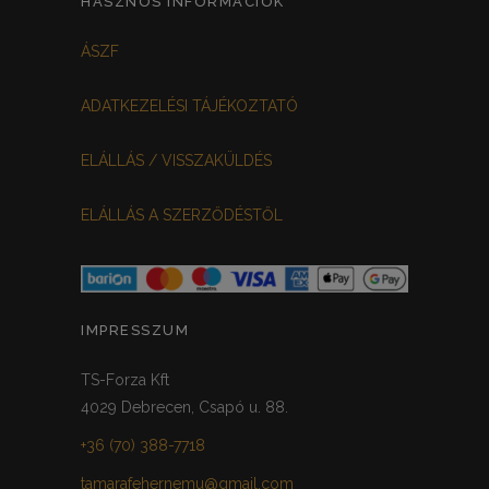
HASZNOS INFORMÁCIÓK
FEKETE-BORDÓ
0
ÁSZF
MEGGYPIROS
GRAFIT
0
0
ADATKEZELÉSI TÁJÉKOZTATÓ
VILÁGOSSZÜRKE
PÖTTYÖS
0
0
ELÁLLÁS / VISSZAKÜLDÉS
KRÉM/MASNIS
0
ELÁLLÁS A SZERZŐDÉSTŐL
HALVÁNYZÖLD
PADLIZSÁN
0
0
PISZTÁCIA
CORAL
0
0
HALVÁNY RÓZSASZÍN
KHAKI
0
0
IMPRESSZUM
SÖTÉTMÁLYVA
0
TS-Forza Kft
4029 Debrecen, Csapó u. 88.
FEKETE-ARANY
0
+36 (70) 388-7718
tamarafehernemu@gmail.com