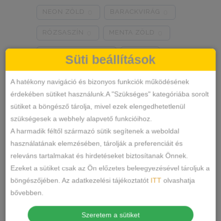
NEON ZÖLD
BARACKVIRÁG
0
0
RÓZSASZÍN
MENTA ZÖLD
0
0
NARANCSSÁRGA
KÁVÉ
0
0
Süti beállítások
SÖTÉTSZÜRKE
BORDÓ
0
0
A hatékony navigáció és bizonyos funkciók működésének
érdekében sütiket használunk.A "Szükséges" kategóriába sorolt
KRÉM
MÁLNA
0
0
sütiket a böngésző tárolja, mivel ezek elengedhetetlenül
Termékkategóriák
RÓZSASZÍN/MINTÁS
0
szükségesek a webhely alapvető funkcióihoz.
A harmadik féltől származó sütik segítenek a weboldal
BARNA/MINTÁS
0
ALSÓNEMŰ
használatának elemzésében, tárolják a preferenciáit és
releváns tartalmakat és hirdetéseket biztosítanak Önnek.
ALAKFORMÁLÓ
SZÜRKE/MINTÁS
0
Ezeket a sütiket csak az Ön előzetes beleegyezésével tároljuk a
BUGYI
SÖTÉTSZÜRKE/MINTÁS
0
böngészőjében. Az adatkezelési tájékoztatót
ITT
olvashatja
FÉLTANGA
bővebben.
TÖRTFEHÉR/MINTÁS
0
FRANCIABUGYI
Szeretem a sütiket
FEHÉR/MINTÁS
0