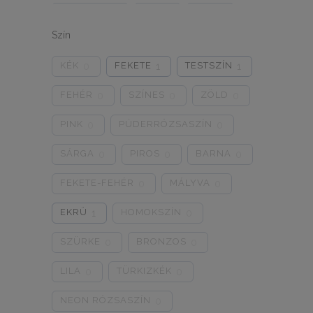
ONE SIZE
1/2
3/4
0
0
0
Szín
5/L
6/XL
7/2XL
0
0
0
KÉK
FEKETE
TESTSZÍN
0
1
1
8/3XL
9/4XL
4/M
0
0
0
FEHÉR
SZÍNES
ZÖLD
0
0
0
PINK
PÚDERRÓZSASZÍN
0
0
SÁRGA
PIROS
BARNA
0
0
0
FEKETE-FEHÉR
MÁLYVA
0
0
EKRÜ
HOMOKSZÍN
1
0
SZÜRKE
BRONZOS
0
0
LILA
TÜRKIZKÉK
0
0
NEON RÓZSASZÍN
0