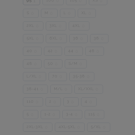
95
100
105
XS
1
0
0
0
S
M
L
XL
0
0
0
0
2XL
3XL
4XL
0
0
0
5XL
6XL
36
38
0
0
0
0
40
42
44
46
0
0
0
0
48
50
S/M
0
0
0
L/XL
70
35-38
0
0
0
38-41
M/L
XL/XXL
0
0
0
110
2
3
4
0
0
0
0
5
1-2
3-4
115
0
0
0
0
2XL-3XL
4XL-5XL
5/XL
0
0
0