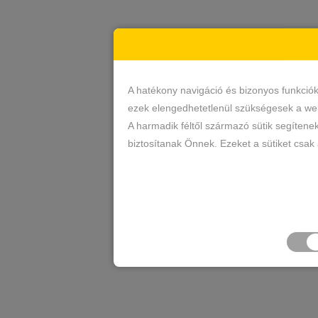
A hatékony navigáció és bizonyos funkció
ezek elengedhetetlenül szükségesek a web
A harmadik féltől származó sütik segítene
biztosítanak Önnek. Ezeket a sütiket csak