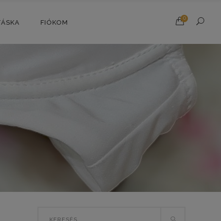
0
TÁSKA
FIÓKOM
Search
T