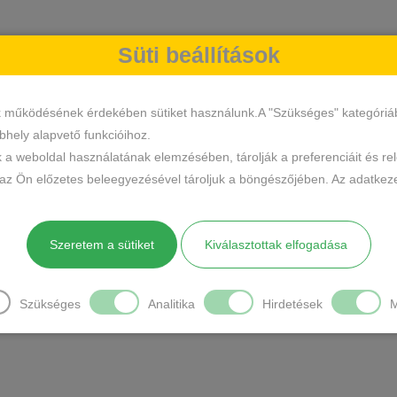
Süti beállítások
k működésének érdekében sütiket használunk.A "Szükséges" kategóriába 
hely alapvető funkcióihoz.
k a weboldal használatának elemzésében, tárolják a preferenciáit és re
 az Ön előzetes beleegyezésével tároljuk a böngészőjében. Az adatkeze
Szeretem a sütiket
Kiválasztottak elfogadása
Szükséges
Analitika
Hirdetések
M