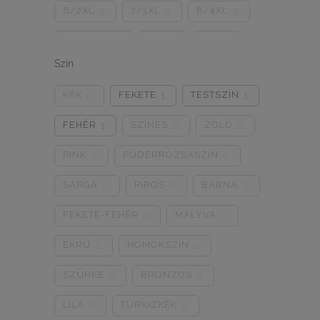
6/2XL
7/3XL
8/4XL
0
0
0
ONE SIZE
1/2
3/4
0
0
0
Szín
5/L
6/XL
7/2XL
0
0
0
KÉK
FEKETE
TESTSZÍN
0
1
1
8/3XL
9/4XL
4/M
0
0
0
FEHÉR
SZÍNES
ZÖLD
1
0
0
PINK
PÚDERRÓZSASZÍN
0
0
SÁRGA
PIROS
BARNA
0
0
0
FEKETE-FEHÉR
MÁLYVA
0
0
EKRÜ
HOMOKSZÍN
0
0
SZÜRKE
BRONZOS
0
0
LILA
TÜRKIZKÉK
0
0