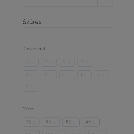
for:
Szűrés
Kosárméret
A
F
G
B
0
0
0
0
C
D
H
I
J
0
0
0
0
0
E
1
Méret
75
80
85
90
1
1
1
1