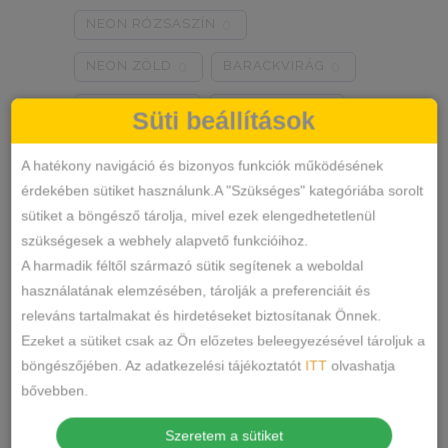
NEON RÓZSASZÍN
0
NEON ZÖLD
BARACKVIRÁG
0
0
RÓZSASZÍN
MENTA ZÖLD
0
0
Süti beállítások
NARANCSSÁRGA
KÁVÉ
0
0
A hatékony navigáció és bizonyos funkciók működésének
érdekében sütiket használunk.A "Szükséges" kategóriába sorolt
SÖTÉTSZÜRKE
BORDÓ
0
0
sütiket a böngésző tárolja, mivel ezek elengedhetetlenül
Termékkategóriák
KRÉM
MÁLNA
0
0
szükségesek a webhely alapvető funkcióihoz.
A harmadik féltől származó sütik segítenek a weboldal
RÓZSASZÍN/MINTÁS
0
ALSÓNEMŰ
használatának elemzésében, tárolják a preferenciáit és
releváns tartalmakat és hirdetéseket biztosítanak Önnek.
ALAKFORMÁLÓ
BARNA/MINTÁS
0
Ezeket a sütiket csak az Ön előzetes beleegyezésével tároljuk a
BUGYI
SZÜRKE/MINTÁS
0
böngészőjében. Az adatkezelési tájékoztatót
ITT
olvashatja
FÉLTANGA
bővebben.
SÖTÉTSZÜRKE/MINTÁS
0
FRANCIABUGYI
Szeretem a sütiket
TÖRTFEHÉR/MINTÁS
0