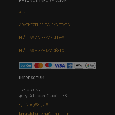
HASZNOS INFORMÁCIÓK
FEHÉR-VIRÁGOS
KOCKÁS
0
0
ÁSZF
FEKETE-BORDÓ
0
ADATKEZELÉSI TÁJÉKOZTATÓ
MEGGYPIROS
GRAFIT
0
0
ELÁLLÁS / VISSZAKÜLDÉS
VILÁGOSSZÜRKE
PÖTTYÖS
0
0
ELÁLLÁS A SZERZŐDÉSTŐL
KRÉM/MASNIS
0
HALVÁNYZÖLD
PADLIZSÁN
0
0
PISZTÁCIA
CORAL
0
0
IMPRESSZUM
HALVÁNY RÓZSASZÍN
KHAKI
0
0
TS-Forza Kft
4029 Debrecen, Csapó u. 88.
SÖTÉTMÁLYVA
0
+36 (70) 388-7718
FEKETE-ARANY
0
tamarafehernemu@gmail.com