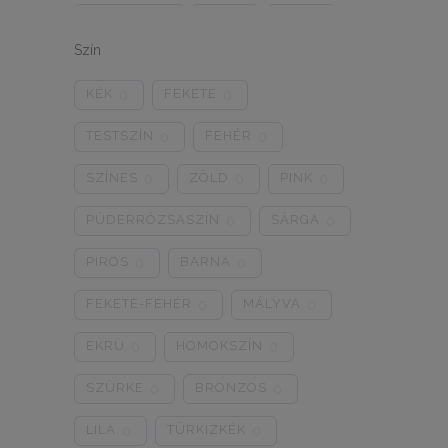
ONE SIZE
1/2
3/4
0
0
0
Szín
5/L
6/XL
7/2XL
0
0
0
KÉK
FEKETE
0
0
8/3XL
9/4XL
4/M
0
0
0
TESTSZÍN
FEHÉR
0
0
SZÍNES
ZÖLD
PINK
0
0
0
PÚDERRÓZSASZÍN
SÁRGA
0
0
PIROS
BARNA
0
0
FEKETE-FEHÉR
MÁLYVA
0
0
EKRÜ
HOMOKSZÍN
0
0
SZÜRKE
BRONZOS
0
0
LILA
TÜRKIZKÉK
0
0