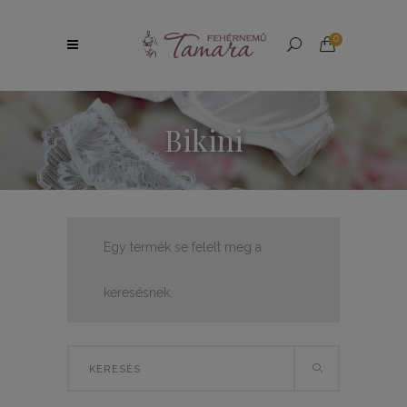
0
Bikini
Egy termék se felelt meg a
keresésnek.
Search
for: