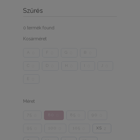
Szűrés
0
termék found
Kosárméret
A
F
G
B
0
0
0
0
C
D
H
I
J
0
0
0
0
0
E
0
Méret
75
80
85
90
0
0
0
0
95
100
105
XS
0
0
0
2