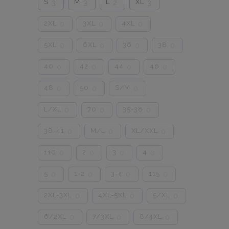
S
M
L
XL
3
3
2
3
2XL
3XL
4XL
0
0
0
5XL
6XL
36
38
0
0
0
0
40
42
44
46
0
0
0
0
48
50
S/M
0
0
0
L/XL
70
35-38
0
0
0
38-41
M/L
XL/XXL
0
0
0
110
2
3
4
0
0
0
0
5
1-2
3-4
115
0
0
0
0
2XL-3XL
4XL-5XL
5/XL
0
0
0
6/2XL
7/3XL
8/4XL
0
0
0