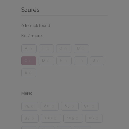
Szűrés
0
termék found
Kosárméret
A
F
G
B
0
0
0
0
C
D
H
I
J
0
0
0
0
0
E
0
Méret
75
80
85
90
0
0
0
0
95
100
105
XS
0
0
0
0