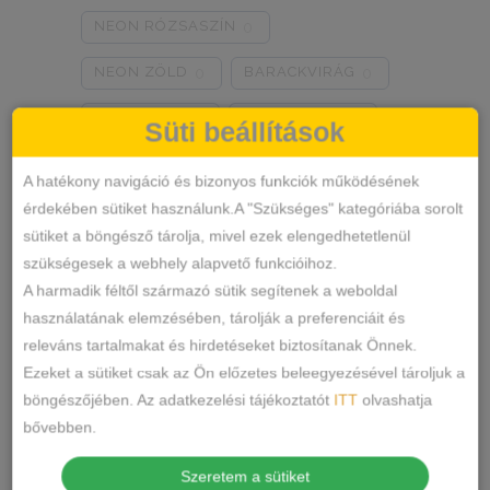
NEON RÓZSASZÍN
0
NEON ZÖLD
BARACKVIRÁG
0
0
RÓZSASZÍN
MENTA ZÖLD
0
0
Süti beállítások
NARANCSSÁRGA
KÁVÉ
0
0
A hatékony navigáció és bizonyos funkciók működésének
érdekében sütiket használunk.A "Szükséges" kategóriába sorolt
SÖTÉTSZÜRKE
BORDÓ
0
0
sütiket a böngésző tárolja, mivel ezek elengedhetetlenül
Termékkategóriák
KRÉM
MÁLNA
0
0
szükségesek a webhely alapvető funkcióihoz.
A harmadik féltől származó sütik segítenek a weboldal
RÓZSASZÍN/MINTÁS
0
ALSÓNEMŰ
használatának elemzésében, tárolják a preferenciáit és
releváns tartalmakat és hirdetéseket biztosítanak Önnek.
ALAKFORMÁLÓ
BARNA/MINTÁS
0
Ezeket a sütiket csak az Ön előzetes beleegyezésével tároljuk a
BUGYI
SZÜRKE/MINTÁS
0
böngészőjében. Az adatkezelési tájékoztatót
ITT
olvashatja
FÉLTANGA
bővebben.
SÖTÉTSZÜRKE/MINTÁS
0
FRANCIABUGYI
Szeretem a sütiket
TÖRTFEHÉR/MINTÁS
0