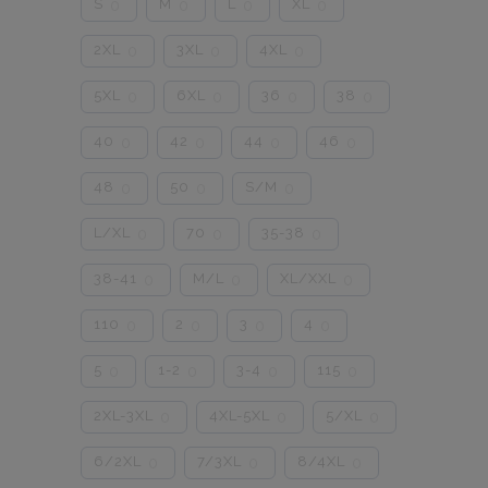
S
M
L
XL
0
0
0
0
2XL
3XL
4XL
0
0
0
5XL
6XL
36
38
0
0
0
0
40
42
44
46
0
0
0
0
48
50
S/M
0
0
0
L/XL
70
35-38
0
0
0
38-41
M/L
XL/XXL
0
0
0
110
2
3
4
0
0
0
0
5
1-2
3-4
115
0
0
0
0
2XL-3XL
4XL-5XL
5/XL
0
0
0
6/2XL
7/3XL
8/4XL
0
0
0