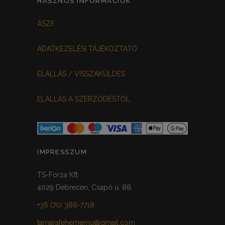
HASZNOS INFORMÁCIÓK
FEHÉR-VIRÁGOS
KOCKÁS
0
0
ÁSZF
FEKETE-BORDÓ
0
ADATKEZELÉSI TÁJÉKOZTATÓ
MEGGYPIROS
GRAFIT
0
0
ELÁLLÁS / VISSZAKÜLDÉS
VILÁGOSSZÜRKE
PÖTTYÖS
0
0
ELÁLLÁS A SZERZŐDÉSTŐL
KRÉM/MASNIS
0
HALVÁNYZÖLD
PADLIZSÁN
0
0
PISZTÁCIA
CORAL
0
0
IMPRESSZUM
HALVÁNY RÓZSASZÍN
KHAKI
0
0
TS-Forza Kft
4029 Debrecen, Csapó u. 88.
SÖTÉTMÁLYVA
0
+36 (70) 388-7718
FEKETE-ARANY
0
tamarafehernemu@gmail.com