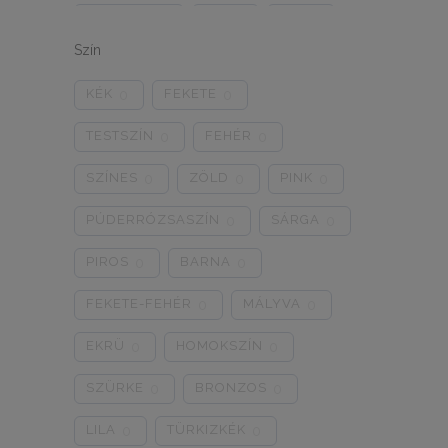
ONE SIZE
1/2
3/4
0
0
0
Szín
5/L
6/XL
7/2XL
0
0
0
KÉK
FEKETE
0
0
8/3XL
9/4XL
4/M
0
0
0
TESTSZÍN
FEHÉR
0
0
SZÍNES
ZÖLD
PINK
0
0
0
PÚDERRÓZSASZÍN
SÁRGA
0
0
PIROS
BARNA
0
0
FEKETE-FEHÉR
MÁLYVA
0
0
EKRÜ
HOMOKSZÍN
0
0
SZÜRKE
BRONZOS
0
0
LILA
TÜRKIZKÉK
0
0