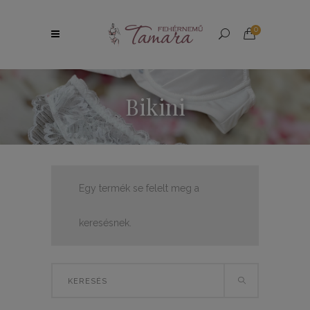
0
Bikini
Egy termék se felelt meg a
keresésnek.
Search
for: