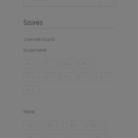
for:
Szűrés
0
termék found
Kosárméret
A
F
G
B
0
0
0
0
C
D
H
I
J
0
0
0
0
0
E
0
Méret
75
80
85
90
0
0
0
0