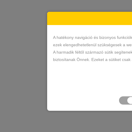
A hatékony navigáció és bizonyos funkció
ezek elengedhetetlenül szükségesek a web
A harmadik féltől származó sütik segítene
biztosítanak Önnek. Ezeket a sütiket csak