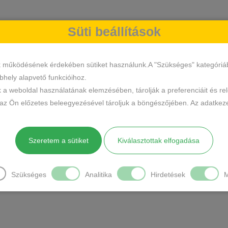
Süti beállítások
k működésének érdekében sütiket használunk.A "Szükséges" kategóriába 
hely alapvető funkcióihoz.
k a weboldal használatának elemzésében, tárolják a preferenciáit és re
 az Ön előzetes beleegyezésével tároljuk a böngészőjében. Az adatkeze
Szeretem a sütiket
Kiválasztottak elfogadása
Szükséges
Analitika
Hirdetések
M