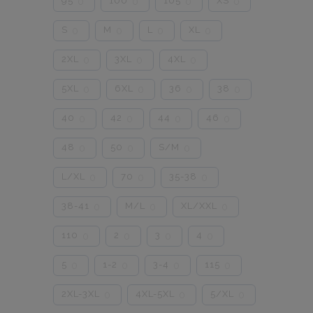
95
100
105
XS
0
0
0
0
S
M
L
XL
0
0
0
0
2XL
3XL
4XL
0
0
0
5XL
6XL
36
38
0
0
0
0
40
42
44
46
0
0
0
0
48
50
S/M
0
0
0
L/XL
70
35-38
0
0
0
38-41
M/L
XL/XXL
0
0
0
110
2
3
4
0
0
0
0
5
1-2
3-4
115
0
0
0
0
2XL-3XL
4XL-5XL
5/XL
0
0
0