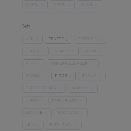
6/2XL
7/3XL
8/4XL
0
0
0
ONE SIZE
1/2
3/4
0
0
0
Szín
5/L
6/XL
7/2XL
0
0
0
KÉK
FEKETE
TESTSZÍN
0
1
0
8/3XL
9/4XL
4/M
0
0
0
FEHÉR
SZÍNES
ZÖLD
0
0
0
PINK
PÚDERRÓZSASZÍN
0
0
SÁRGA
PIROS
BARNA
0
1
0
FEKETE-FEHÉR
MÁLYVA
0
0
EKRÜ
HOMOKSZÍN
0
0
SZÜRKE
BRONZOS
0
0
LILA
TÜRKIZKÉK
0
0