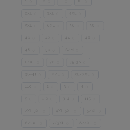
S
M
L
XL
0
0
0
0
2XL
3XL
4XL
0
0
0
5XL
6XL
36
38
0
0
0
0
40
42
44
46
0
0
0
0
48
50
S/M
0
0
0
L/XL
70
35-38
0
0
0
38-41
M/L
XL/XXL
0
0
0
110
2
3
4
0
0
0
0
5
1-2
3-4
115
0
0
0
0
2XL-3XL
4XL-5XL
5/XL
0
0
0
6/2XL
7/3XL
8/4XL
0
0
0