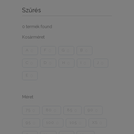
Szűrés
0
termék found
Kosárméret
A
F
G
B
0
0
0
0
C
D
H
I
J
0
0
0
0
0
E
0
Méret
75
80
85
90
0
0
0
0
95
100
105
XS
0
0
0
0