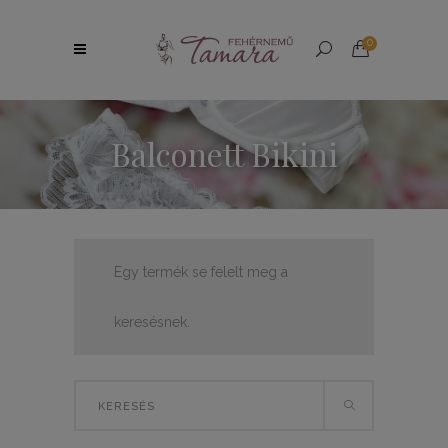
0
Balconett Bikini
Egy termék se felelt meg a
keresésnek.
Search
for: