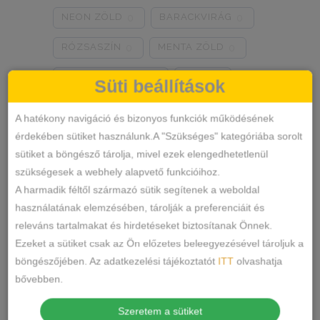
NEON ZÖLD
BARACKVIRÁG
0
0
RÓZSASZÍN
MENTA ZÖLD
0
0
NARANCSSÁRGA
KÁVÉ
0
0
Süti beállítások
SÖTÉTSZÜRKE
BORDÓ
0
0
A hatékony navigáció és bizonyos funkciók működésének
érdekében sütiket használunk.A "Szükséges" kategóriába sorolt
KRÉM
MÁLNA
0
0
sütiket a böngésző tárolja, mivel ezek elengedhetetlenül
Termékkategóriák
RÓZSASZÍN/MINTÁS
0
szükségesek a webhely alapvető funkcióihoz.
A harmadik féltől származó sütik segítenek a weboldal
BARNA/MINTÁS
0
ALSÓNEMŰ
használatának elemzésében, tárolják a preferenciáit és
releváns tartalmakat és hirdetéseket biztosítanak Önnek.
ALAKFORMÁLÓ
SZÜRKE/MINTÁS
0
Ezeket a sütiket csak az Ön előzetes beleegyezésével tároljuk a
BUGYI
SÖTÉTSZÜRKE/MINTÁS
0
böngészőjében. Az adatkezelési tájékoztatót
ITT
olvashatja
FÉLTANGA
bővebben.
TÖRTFEHÉR/MINTÁS
0
FRANCIABUGYI
Szeretem a sütiket
FEHÉR/MINTÁS
0