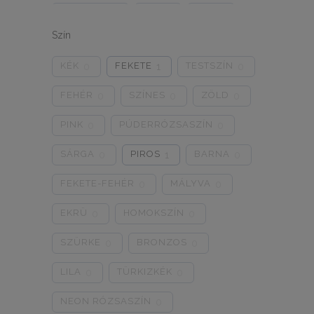
ONE SIZE
1/2
3/4
0
0
0
Szín
5/L
6/XL
7/2XL
0
0
0
KÉK
FEKETE
TESTSZÍN
0
1
0
8/3XL
9/4XL
4/M
0
0
0
FEHÉR
SZÍNES
ZÖLD
0
0
0
PINK
PÚDERRÓZSASZÍN
0
0
SÁRGA
PIROS
BARNA
0
1
0
FEKETE-FEHÉR
MÁLYVA
0
0
EKRÜ
HOMOKSZÍN
0
0
SZÜRKE
BRONZOS
0
0
LILA
TÜRKIZKÉK
0
0
NEON RÓZSASZÍN
0