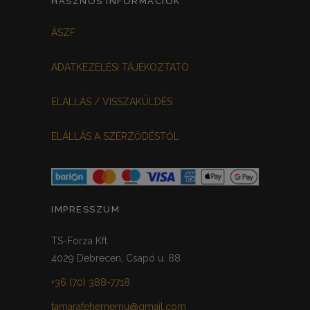
HASZNOS INFORMÁCIÓK
FEKETE-BORDÓ
0
ÁSZF
MEGGYPIROS
GRAFIT
0
0
ADATKEZELÉSI TÁJÉKOZTATÓ
VILÁGOSSZÜRKE
PÖTTYÖS
0
0
ELÁLLÁS / VISSZAKÜLDÉS
KRÉM/MASNIS
0
ELÁLLÁS A SZERZŐDÉSTŐL
HALVÁNYZÖLD
PADLIZSÁN
0
0
PISZTÁCIA
CORAL
0
0
HALVÁNY RÓZSASZÍN
KHAKI
0
0
IMPRESSZUM
SÖTÉTMÁLYVA
0
TS-Forza Kft
4029 Debrecen, Csapó u. 88.
FEKETE-ARANY
0
+36 (70) 388-7718
tamarafehernemu@gmail.com