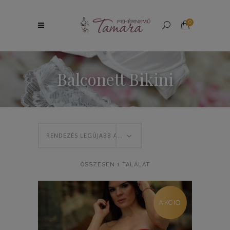
0
Balconett Bikini
RENDEZÉS LEGÚJABB ALAPJÁN
ÖSSZESEN 1 TALÁLAT
AKCIÓ