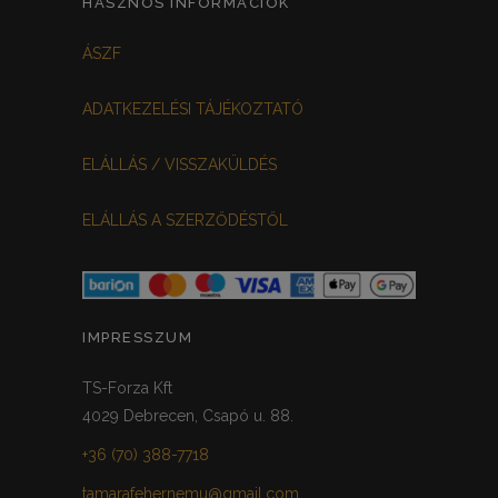
HASZNOS INFORMÁCIÓK
FEKETE-BORDÓ
0
ÁSZF
MEGGYPIROS
GRAFIT
0
0
ADATKEZELÉSI TÁJÉKOZTATÓ
VILÁGOSSZÜRKE
PÖTTYÖS
0
0
ELÁLLÁS / VISSZAKÜLDÉS
KRÉM/MASNIS
0
ELÁLLÁS A SZERZŐDÉSTŐL
HALVÁNYZÖLD
PADLIZSÁN
0
0
PISZTÁCIA
CORAL
0
0
HALVÁNY RÓZSASZÍN
KHAKI
0
0
IMPRESSZUM
SÖTÉTMÁLYVA
0
TS-Forza Kft
4029 Debrecen, Csapó u. 88.
FEKETE-ARANY
0
+36 (70) 388-7718
tamarafehernemu@gmail.com