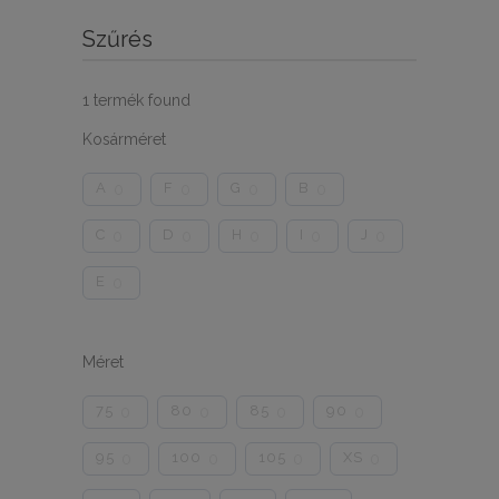
Szűrés
1
termék found
Kosárméret
A
F
G
B
0
0
0
0
C
D
H
I
J
0
0
0
0
0
E
0
Méret
75
80
85
90
0
0
0
0
95
100
105
XS
0
0
0
0