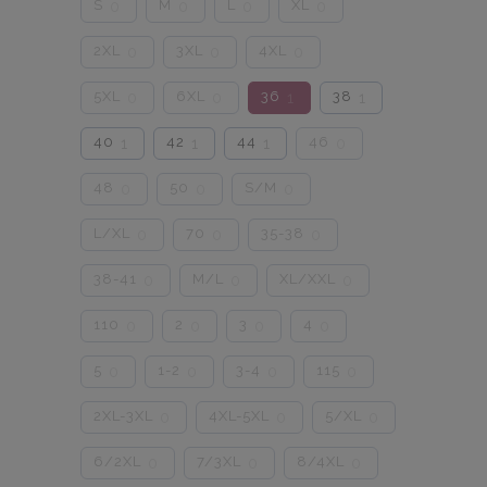
S
M
L
XL
0
0
0
0
2XL
3XL
4XL
0
0
0
5XL
6XL
36
38
0
0
1
1
40
42
44
46
1
1
1
0
48
50
S/M
0
0
0
L/XL
70
35-38
0
0
0
38-41
M/L
XL/XXL
0
0
0
110
2
3
4
0
0
0
0
5
1-2
3-4
115
0
0
0
0
2XL-3XL
4XL-5XL
5/XL
0
0
0
6/2XL
7/3XL
8/4XL
0
0
0