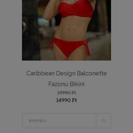
Caribbean Design Balconette
Fazonú Bikini
19990
Ft
Original
14990
Ft
price
Current
was:
price
Search
19990 Ft.
is:
for:
14990 Ft.