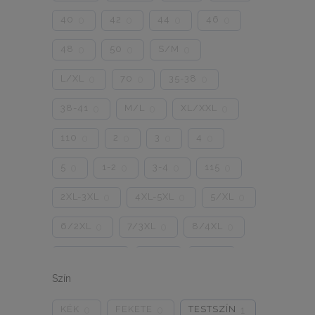
40
42
44
46
0
0
0
0
48
50
S/M
0
0
0
L/XL
70
35-38
0
0
0
38-41
M/L
XL/XXL
0
0
0
110
2
3
4
0
0
0
0
5
1-2
3-4
115
0
0
0
0
2XL-3XL
4XL-5XL
5/XL
0
0
0
6/2XL
7/3XL
8/4XL
0
0
0
ONE SIZE
1/2
3/4
0
0
0
Szín
5/L
6/XL
7/2XL
0
0
0
KÉK
FEKETE
TESTSZÍN
0
0
1
8/3XL
9/4XL
4/M