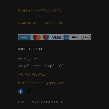
VILÁGOSSZÜRKE
PÖTTYÖS
0
0
ELÁLLÁS / VISSZAKÜLDÉS
KRÉM/MASNIS
0
ELÁLLÁS A SZERZŐDÉSTŐL
HALVÁNYZÖLD
PADLIZSÁN
0
0
PISZTÁCIA
CORAL
0
0
HALVÁNY RÓZSASZÍN
KHAKI
0
0
IMPRESSZUM
SÖTÉTMÁLYVA
0
TS-Forza Kft
4029 Debrecen, Csapó u. 88.
FEKETE-ARANY
0
+36 (70) 388-7718
tamarafehernemu@gmail.com
ÜZLET NYITVATARTÁSA