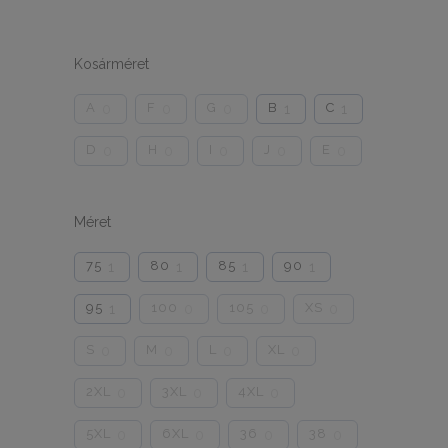
Kosárméret
A
F
G
B
C
0
0
0
1
1
D
H
I
J
E
0
0
0
0
0
Méret
75
80
85
90
1
1
1
1
95
100
105
XS
1
0
0
0
S
M
L
XL
0
0
0
0
2XL
3XL
4XL
0
0
0
5XL
6XL
36
38
0
0
0
0