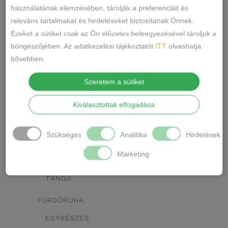
NARANCSSÁRGA
KÁVÉ
0
0
használatának elemzésében, tárolják a preferenciáit és
releváns tartalmakat és hirdetéseket biztosítanak Önnek.
SÖTÉTSZÜRKE
BORDÓ
0
0
Ezeket a sütiket csak az Ön előzetes beleegyezésével tároljuk a
KRÉM
MÁLNA
böngészőjében. Az adatkezelési tájékoztatót
ITT
olvashatja
0
0
bővebben.
Termékkategóriák
RÓZSASZÍN/MINTÁS
0
Szeretem a sütiket
BARNA/MINTÁS
0
ALSÓNEMŰ
Kiválasztottak elfogadása
ALAKFORMÁLÓ
SZÜRKE/MINTÁS
0
BUGYI
SÖTÉTSZÜRKE/MINTÁS
0
Szükséges
Analitika
Hirdetések
FÉLTANGA
TÖRTFEHÉR/MINTÁS
0
Marketing
FRANCIABUGYI
FEHÉR/MINTÁS
0
TANGA
SÖTÉTKÉK/MINTÁS
0
FÜRDŐRUHA
TESTSZÍN/MINTÁS
0
EGYRÉSZES