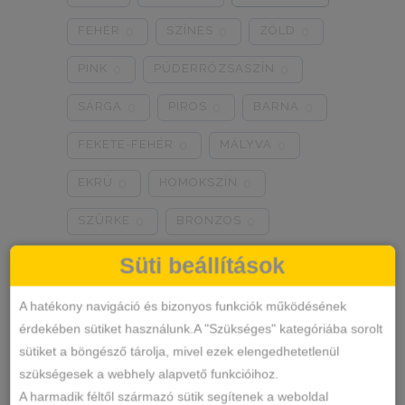
0
0
0
FEHÉR
SZÍNES
ZÖLD
0
0
0
PINK
PÚDERRÓZSASZÍN
0
0
SÁRGA
PIROS
BARNA
0
0
0
FEKETE-FEHÉR
MÁLYVA
0
0
EKRÜ
HOMOKSZÍN
0
0
SZÜRKE
BRONZOS
0
0
LILA
TÜRKIZKÉK
0
0
Süti beállítások
NEON RÓZSASZÍN
0
A hatékony navigáció és bizonyos funkciók működésének
érdekében sütiket használunk.A "Szükséges" kategóriába sorolt
NEON ZÖLD
BARACKVIRÁG
0
0
sütiket a böngésző tárolja, mivel ezek elengedhetetlenül
RÓZSASZÍN
MENTA ZÖLD
0
1
szükségesek a webhely alapvető funkcióihoz.
A harmadik féltől származó sütik segítenek a weboldal