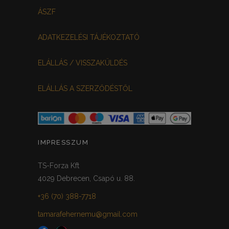
FEHÉR-VIRÁGOS
KOCKÁS
0
0
ÁSZF
FEKETE-BORDÓ
0
ADATKEZELÉSI TÁJÉKOZTATÓ
MEGGYPIROS
GRAFIT
0
0
ELÁLLÁS / VISSZAKÜLDÉS
VILÁGOSSZÜRKE
PÖTTYÖS
0
0
ELÁLLÁS A SZERZŐDÉSTŐL
KRÉM/MASNIS
0
HALVÁNYZÖLD
PADLIZSÁN
0
0
PISZTÁCIA
CORAL
0
0
IMPRESSZUM
HALVÁNY RÓZSASZÍN
KHAKI
0
0
TS-Forza Kft
4029 Debrecen, Csapó u. 88.
SÖTÉTMÁLYVA
0
+36 (70) 388-7718
FEKETE-ARANY
0
tamarafehernemu@gmail.com