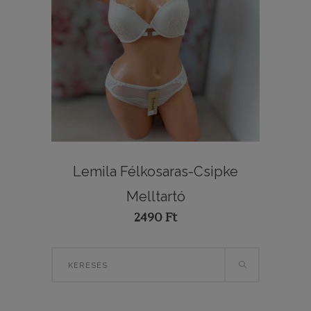
Lemila Félkosaras-Csipke
Melltartó
2490
Ft
Search
for: