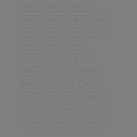
2XL
3XL
4XL
0
0
0
5XL
6XL
36
38
0
0
0
0
40
42
44
46
0
0
0
0
48
50
S/M
0
0
0
L/XL
70
35-38
0
0
0
38-41
M/L
XL/XXL
0
0
0
110
2
3
4
0
0
0
0
5
1-2
3-4
115
0
0
0
0
2XL-3XL
4XL-5XL
5/XL
0
0
0
6/2XL
7/3XL
8/4XL
0
0
0
ONE SIZE
1/2
3/4
0
0
0