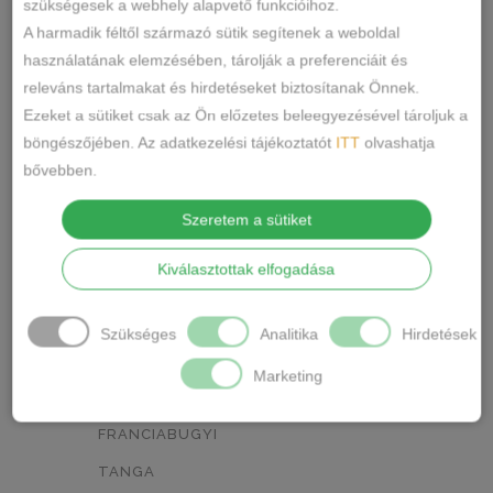
0
szükségesek a webhely alapvető funkcióihoz.
A harmadik féltől származó sütik segítenek a weboldal
NEON ZÖLD
BARACKVIRÁG
0
0
használatának elemzésében, tárolják a preferenciáit és
releváns tartalmakat és hirdetéseket biztosítanak Önnek.
RÓZSASZÍN
MENTA ZÖLD
0
0
Ezeket a sütiket csak az Ön előzetes beleegyezésével tároljuk a
NARANCSSÁRGA
KÁVÉ
0
0
böngészőjében. Az adatkezelési tájékoztatót
ITT
olvashatja
bővebben.
SÖTÉTSZÜRKE
BORDÓ
0
0
Szeretem a sütiket
Termékkategóriák
KRÉM
MÁLNA
0
0
Kiválasztottak elfogadása
RÓZSASZÍN/MINTÁS
0
ALSÓNEMŰ
ALAKFORMÁLÓ
BARNA/MINTÁS
0
Szükséges
Analitika
Hirdetések
BUGYI
SZÜRKE/MINTÁS
0
Marketing
FÉLTANGA
SÖTÉTSZÜRKE/MINTÁS
0
FRANCIABUGYI
TÖRTFEHÉR/MINTÁS
0
TANGA