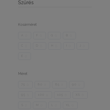
Szűrés
Kosárméret
A
F
G
B
0
0
0
0
C
D
H
I
J
0
0
0
0
0
E
0
Méret
75
80
85
90
0
0
0
0
95
100
105
XS
0
0
0
0
S
M
L
XL
0
0
0
0