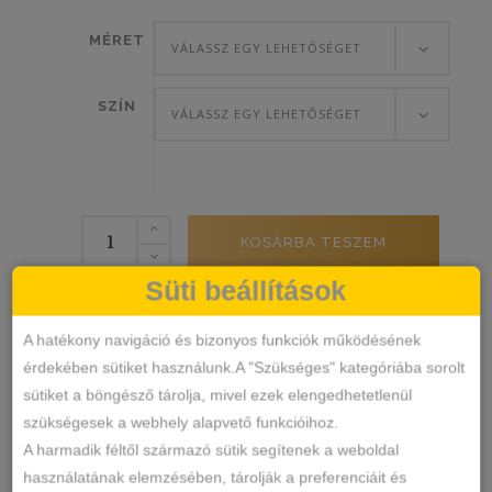
MÉRET
VÁLASSZ EGY LEHETŐSÉGET
SZÍN
VÁLASSZ EGY LEHETŐSÉGET
Lemila
KOSÁRBA TESZEM
félkosaras-
Süti beállítások
csipke
melltartó
39116
SKU
mennyiség
A hatékony navigáció és bizonyos funkciók működésének
Melltartó
KATEGÓRIA
érdekében sütiket használunk.A "Szükséges" kategóriába sorolt
39116
lemila 39116
CÍMKÉK
,
sütiket a böngésző tárolja, mivel ezek elengedhetetlenül
Márka:
Lemila
szükségesek a webhely alapvető funkcióihoz.
MEGOSZTÁS
A harmadik féltől származó sütik segítenek a weboldal
használatának elemzésében, tárolják a preferenciáit és