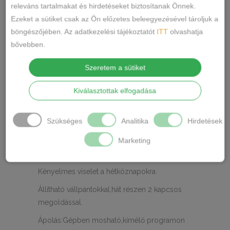
LEÍRÁS
releváns tartalmakat és hirdetéseket biztosítanak Önnek.
Ezeket a sütiket csak az Ön előzetes beleegyezésével tároljuk a
TOVÁBBI INFORMÁCIÓK
böngészőjében. Az adatkezelési tájékoztatót
ITT
olvashatja
bővebben.
Anyaga:85% nejlon,15% spandex
Szeretem a sütiket
Kosár méret:B,C
Kiválasztottak elfogadása
Szín:Fekete,Barackvirág
Márka: Lemila
Szükséges
Analitika
Hirdetések
Előformázott,enyhén szivacsos melltartó,amely
Marketing
gyönyörű dekoltázst biztosít a félkosaras
megoldása miatt.
Kényelmes viselet a hétköznapokra.
Állítható vállpántokkal,hát részen 2 kapcsos
megoldással.
Ápolás:Gépben mosható,kímélő programon