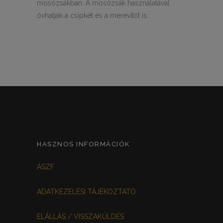
mosózsákban. A mosózsák használatával
óvhatják a csipkét és a merevítőt is.
HASZNOS INFORMÁCIÓK
ÁSZF
ADATKEZELÉSI TÁJÉKOZTATÓ
ELÁLLÁS / VISSZAKÜLDÉS