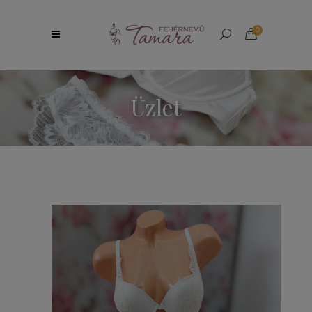
0
Üzlet