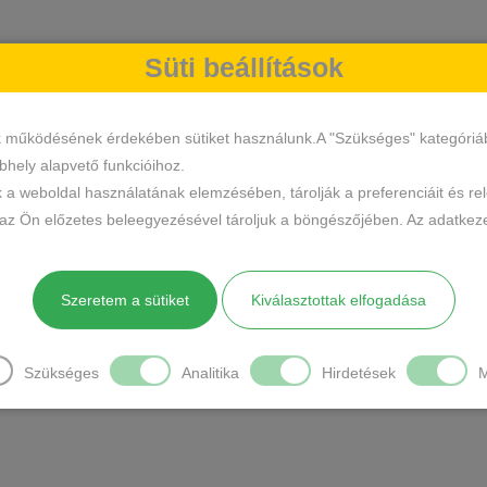
Süti beállítások
k működésének érdekében sütiket használunk.A "Szükséges" kategóriába 
hely alapvető funkcióihoz.
k a weboldal használatának elemzésében, tárolják a preferenciáit és re
 az Ön előzetes beleegyezésével tároljuk a böngészőjében. Az adatkeze
Szeretem a sütiket
Kiválasztottak elfogadása
Szükséges
Analitika
Hirdetések
M