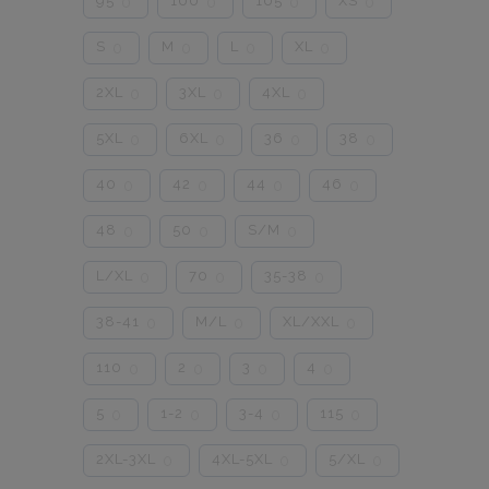
95
100
105
XS
0
0
0
0
S
M
L
XL
0
0
0
0
2XL
3XL
4XL
0
0
0
5XL
6XL
36
38
0
0
0
0
40
42
44
46
0
0
0
0
48
50
S/M
0
0
0
L/XL
70
35-38
0
0
0
38-41
M/L
XL/XXL
0
0
0
110
2
3
4
0
0
0
0
5
1-2
3-4
115
0
0
0
0
2XL-3XL
4XL-5XL
5/XL
0
0
0