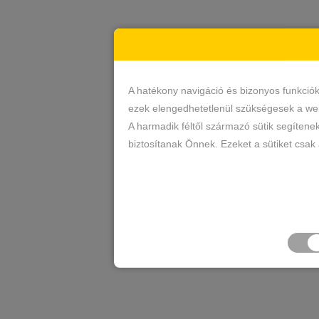
A hatékony navigáció és bizonyos funkció
ezek elengedhetetlenül szükségesek a web
A harmadik féltől származó sütik segítene
biztosítanak Önnek. Ezeket a sütiket csak