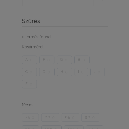
for:
Szűrés
0
termék found
Kosárméret
A
F
G
B
0
0
0
0
C
D
H
I
J
0
0
0
0
0
E
0
Méret
75
80
85
90
0
0
0
0