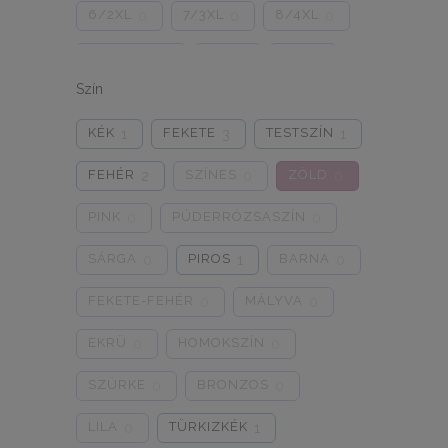
6/2XL
7/3XL
8/4XL
0
0
0
ONE SIZE
1/2
3/4
0
0
0
Szín
5/L
6/XL
7/2XL
0
0
0
KÉK
FEKETE
TESTSZÍN
1
3
1
8/3XL
9/4XL
4/M
0
0
0
FEHÉR
SZÍNES
ZÖLD
2
0
0
PINK
PÚDERRÓZSASZÍN
0
0
SÁRGA
PIROS
BARNA
0
1
0
FEKETE-FEHÉR
MÁLYVA
0
0
EKRÜ
HOMOKSZÍN
0
0
SZÜRKE
BRONZOS
0
0
LILA
TÜRKIZKÉK
0
1