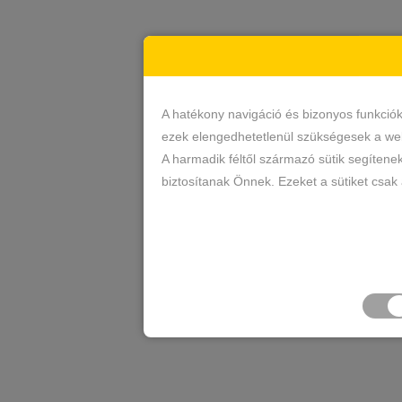
A hatékony navigáció és bizonyos funkció
ezek elengedhetetlenül szükségesek a web
A harmadik féltől származó sütik segítene
biztosítanak Önnek. Ezeket a sütiket csak