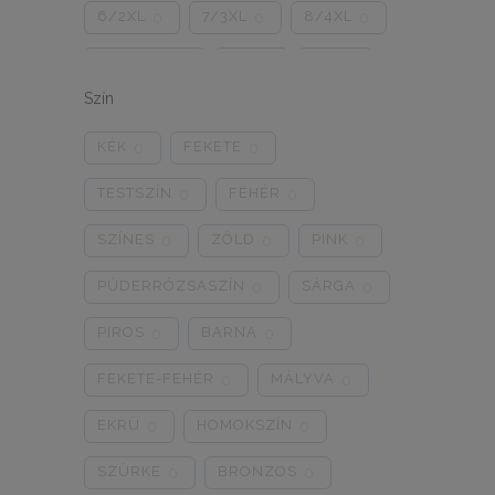
6/2XL
7/3XL
8/4XL
0
0
0
ONE SIZE
1/2
3/4
0
0
0
Szín
5/L
6/XL
7/2XL
0
0
0
KÉK
FEKETE
0
0
8/3XL
9/4XL
4/M
0
0
0
TESTSZÍN
FEHÉR
0
0
SZÍNES
ZÖLD
PINK
0
0
0
PÚDERRÓZSASZÍN
SÁRGA
0
0
PIROS
BARNA
0
0
FEKETE-FEHÉR
MÁLYVA
0
0
EKRÜ
HOMOKSZÍN
0
0
SZÜRKE
BRONZOS
0
0