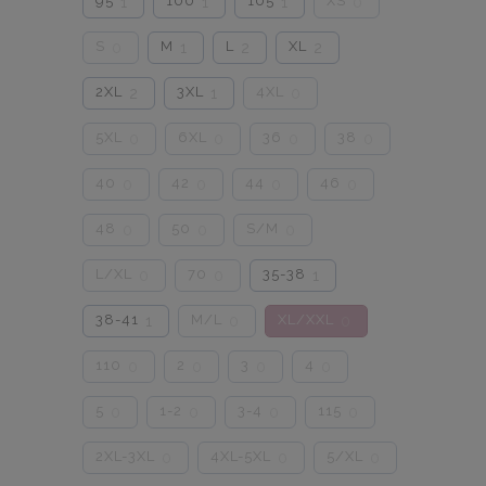
95
100
105
XS
1
1
1
0
S
M
L
XL
0
1
2
2
2XL
3XL
4XL
2
1
0
5XL
6XL
36
38
0
0
0
0
40
42
44
46
0
0
0
0
48
50
S/M
0
0
0
L/XL
70
35-38
0
0
1
38-41
M/L
XL/XXL
1
0
0
110
2
3
4
0
0
0
0
5
1-2
3-4
115
0
0
0
0
2XL-3XL
4XL-5XL
5/XL
0
0
0