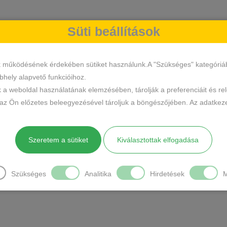
Süti beállítások
k működésének érdekében sütiket használunk.A "Szükséges" kategóriába 
hely alapvető funkcióihoz.
k a weboldal használatának elemzésében, tárolják a preferenciáit és re
 az Ön előzetes beleegyezésével tároljuk a böngészőjében. Az adatkeze
Szeretem a sütiket
Kiválasztottak elfogadása
Szükséges
Analitika
Hirdetések
M