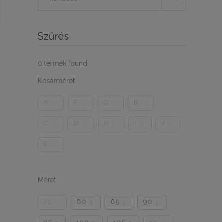
for:
Szűrés
0
termék found
Kosárméret
A
F
G
B
0
0
0
0
C
D
H
I
J
0
0
0
0
0
E
0
Méret
75
80
85
90
0
1
1
1