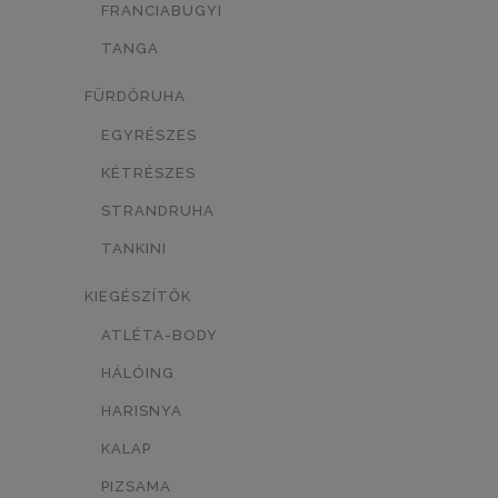
FRANCIABUGYI
TÖRTFEHÉR/MINTÁS
0
TANGA
FEHÉR/MINTÁS
0
FÜRDŐRUHA
SÖTÉTKÉK/MINTÁS
0
EGYRÉSZES
KÉTRÉSZES
TESTSZÍN/MINTÁS
0
STRANDRUHA
KÉK/MINTÁS
0
TANKINI
LEOPÁRD MINTÁS
0
KIEGÉSZÍTŐK
NEON NARANCSSÁRGA
0
ATLÉTA-BODY
FEKETE/MASNI
0
HÁLÓING
HARISNYA
FEKETE/SZÍV
0
KALAP
FEHÉR-FEKETE
SÖTÉTKÉK
0
0
PIZSAMA