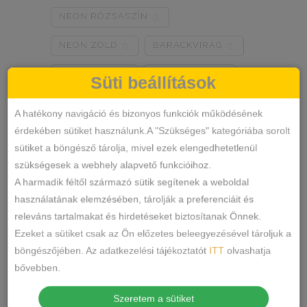
NEON RÓZSASZÍN
0
NEON ZÖLD
BARACKVIRÁG
0
0
RÓZSASZÍN
MENTA ZÖLD
0
0
Süti beállítások
NARANCSSÁRGA
KÁVÉ
0
0
A hatékony navigáció és bizonyos funkciók működésének
érdekében sütiket használunk.A "Szükséges" kategóriába sorolt
SÖTÉTSZÜRKE
BORDÓ
0
0
sütiket a böngésző tárolja, mivel ezek elengedhetetlenül
Termékkategóriák
KRÉM
MÁLNA
0
0
szükségesek a webhely alapvető funkcióihoz.
A harmadik féltől származó sütik segítenek a weboldal
RÓZSASZÍN/MINTÁS
0
ALSÓNEMŰ
használatának elemzésében, tárolják a preferenciáit és
releváns tartalmakat és hirdetéseket biztosítanak Önnek.
ALAKFORMÁLÓ
BARNA/MINTÁS
0
Ezeket a sütiket csak az Ön előzetes beleegyezésével tároljuk a
BUGYI
SZÜRKE/MINTÁS
0
böngészőjében. Az adatkezelési tájékoztatót
ITT
olvashatja
FÉLTANGA
bővebben.
SÖTÉTSZÜRKE/MINTÁS
0
FRANCIABUGYI
Szeretem a sütiket
TÖRTFEHÉR/MINTÁS
0