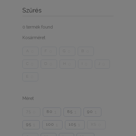
Szűrés
0
termék found
Kosárméret
A
F
G
B
0
0
0
0
C
D
H
I
J
0
0
0
0
0
E
0
Méret
75
80
85
90
0
1
1
1
95
100
105
XS
1
1
1
0