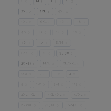
S
M
L
XL
0
1
2
2
2XL
3XL
4XL
2
1
0
5XL
6XL
36
38
0
0
0
0
40
42
44
46
0
0
0
0
48
50
S/M
0
0
0
L/XL
70
35-38
0
0
1
38-41
M/L
XL/XXL
1
0
0
110
2
3
4
0
0
0
0
5
1-2
3-4
115
0
0
0
0
2XL-3XL
4XL-5XL
5/XL
0
0
0
6/2XL
7/3XL
8/4XL
0
0
0