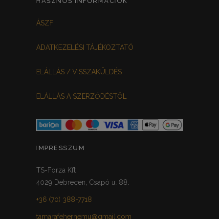
HASZNOS INFORMÁCIÓK
FEHÉR-VIRÁGOS
KOCKÁS
0
0
ÁSZF
FEKETE-BORDÓ
0
ADATKEZELÉSI TÁJÉKOZTATÓ
MEGGYPIROS
GRAFIT
0
0
ELÁLLÁS / VISSZAKÜLDÉS
VILÁGOSSZÜRKE
PÖTTYÖS
0
0
ELÁLLÁS A SZERZŐDÉSTŐL
KRÉM/MASNIS
0
HALVÁNYZÖLD
PADLIZSÁN
0
0
PISZTÁCIA
CORAL
0
0
IMPRESSZUM
HALVÁNY RÓZSASZÍN
KHAKI
0
0
TS-Forza Kft
4029 Debrecen, Csapó u. 88.
SÖTÉTMÁLYVA
0
+36 (70) 388-7718
FEKETE-ARANY
0
tamarafehernemu@gmail.com