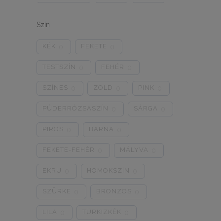
ONE SIZE
1/2
3/4
0
0
0
Szín
5/L
6/XL
7/2XL
0
0
0
KÉK
FEKETE
0
0
8/3XL
9/4XL
4/M
0
0
0
TESTSZÍN
FEHÉR
0
0
SZÍNES
ZÖLD
PINK
0
0
0
PÚDERRÓZSASZÍN
SÁRGA
0
0
PIROS
BARNA
0
0
FEKETE-FEHÉR
MÁLYVA
0
0
EKRÜ
HOMOKSZÍN
0
0
SZÜRKE
BRONZOS
0
0
LILA
TÜRKIZKÉK
0
0