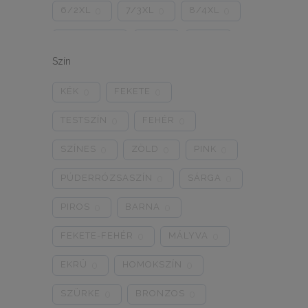
6/2XL
7/3XL
8/4XL
0
0
0
ONE SIZE
1/2
3/4
0
0
0
Szín
5/L
6/XL
7/2XL
0
0
0
KÉK
FEKETE
0
0
8/3XL
9/4XL
4/M
0
0
0
TESTSZÍN
FEHÉR
0
0
SZÍNES
ZÖLD
PINK
0
0
0
PÚDERRÓZSASZÍN
SÁRGA
0
0
PIROS
BARNA
0
0
FEKETE-FEHÉR
MÁLYVA
0
0
EKRÜ
HOMOKSZÍN
0
0
SZÜRKE
BRONZOS
0
0