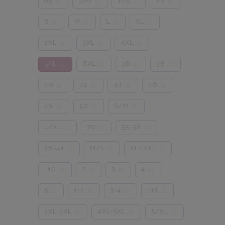
95
100
105
XS
0
0
0
0
S
M
L
XL
0
0
0
0
2XL
3XL
4XL
0
0
0
5XL
6XL
36
38
0
0
0
0
40
42
44
46
0
0
0
0
48
50
S/M
0
0
0
L/XL
70
35-38
0
0
0
38-41
M/L
XL/XXL
0
0
0
110
2
3
4
0
0
0
0
5
1-2
3-4
115
0
0
0
0
2XL-3XL
4XL-5XL
5/XL
0
0
0