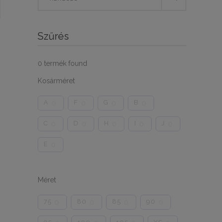
for:
Szűrés
0
termék found
Kosárméret
A
F
G
B
0
0
0
0
C
D
H
I
J
0
0
0
0
0
E
0
Méret
75
80
85
90
0
0
0
0