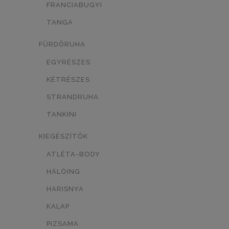
FRANCIABUGYI
TÖRTFEHÉR/MINTÁS
0
TANGA
FEHÉR/MINTÁS
0
FÜRDŐRUHA
SÖTÉTKÉK/MINTÁS
0
EGYRÉSZES
KÉTRÉSZES
TESTSZÍN/MINTÁS
0
STRANDRUHA
KÉK/MINTÁS
0
TANKINI
LEOPÁRD MINTÁS
0
KIEGÉSZÍTŐK
NEON NARANCSSÁRGA
0
ATLÉTA-BODY
FEKETE/MASNI
0
HÁLÓING
HARISNYA
FEKETE/SZÍV
0
KALAP
FEHÉR-FEKETE
SÖTÉTKÉK
0
0
PIZSAMA