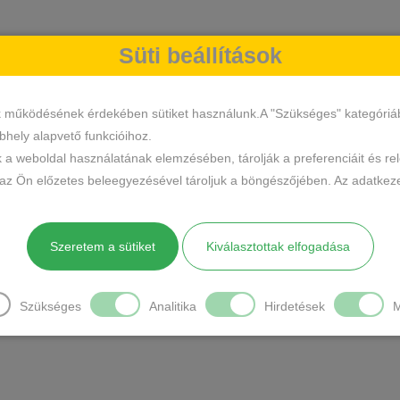
Süti beállítások
k működésének érdekében sütiket használunk.A "Szükséges" kategóriába 
hely alapvető funkcióihoz.
k a weboldal használatának elemzésében, tárolják a preferenciáit és re
 az Ön előzetes beleegyezésével tároljuk a böngészőjében. Az adatkeze
Szeretem a sütiket
Kiválasztottak elfogadása
Szükséges
Analitika
Hirdetések
M