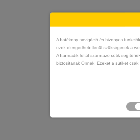
A hatékony navigáció és bizonyos funkció
ezek elengedhetetlenül szükségesek a web
A harmadik féltől származó sütik segítene
biztosítanak Önnek. Ezeket a sütiket csak