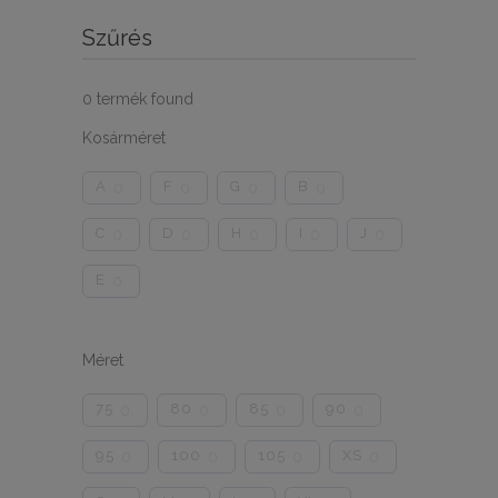
Szűrés
0
termék found
Kosárméret
A
F
G
B
0
0
0
0
C
D
H
I
J
0
0
0
0
0
E
0
Méret
75
80
85
90
0
0
0
0
95
100
105
XS
0
0
0
0