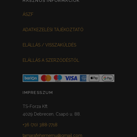
HASZNOS INFORMÁCIÓK
FEHÉR-VIRÁGOS
KOCKÁS
0
0
ÁSZF
FEKETE-BORDÓ
0
ADATKEZELÉSI TÁJÉKOZTATÓ
MEGGYPIROS
GRAFIT
0
0
ELÁLLÁS / VISSZAKÜLDÉS
VILÁGOSSZÜRKE
PÖTTYÖS
0
0
ELÁLLÁS A SZERZŐDÉSTŐL
KRÉM/MASNIS
0
HALVÁNYZÖLD
PADLIZSÁN
0
0
PISZTÁCIA
CORAL
0
0
IMPRESSZUM
HALVÁNY RÓZSASZÍN
KHAKI
0
0
TS-Forza Kft
4029 Debrecen, Csapó u. 88.
SÖTÉTMÁLYVA
0
+36 (70) 388-7718
FEKETE-ARANY
0
tamarafehernemu@gmail.com