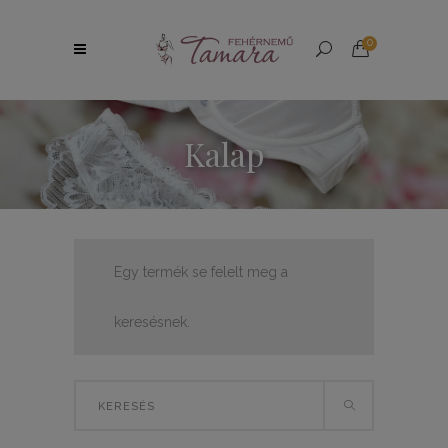
0
Kalap
Egy termék se felelt meg a
keresésnek.
Search
for: