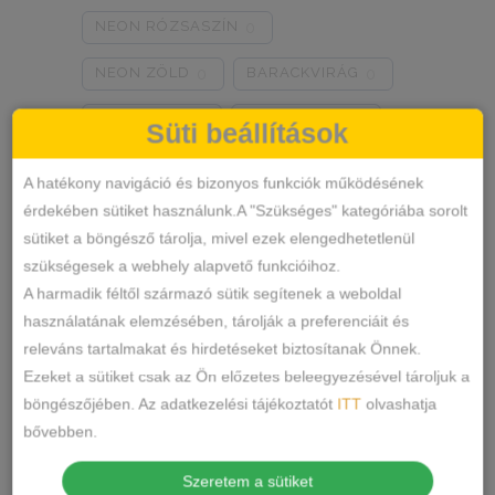
NEON RÓZSASZÍN
0
NEON ZÖLD
BARACKVIRÁG
0
0
RÓZSASZÍN
MENTA ZÖLD
0
0
Süti beállítások
NARANCSSÁRGA
KÁVÉ
0
0
A hatékony navigáció és bizonyos funkciók működésének
érdekében sütiket használunk.A "Szükséges" kategóriába sorolt
SÖTÉTSZÜRKE
BORDÓ
0
0
sütiket a böngésző tárolja, mivel ezek elengedhetetlenül
Termékkategóriák
KRÉM
MÁLNA
0
0
szükségesek a webhely alapvető funkcióihoz.
A harmadik féltől származó sütik segítenek a weboldal
RÓZSASZÍN/MINTÁS
0
ALSÓNEMŰ
használatának elemzésében, tárolják a preferenciáit és
releváns tartalmakat és hirdetéseket biztosítanak Önnek.
ALAKFORMÁLÓ
BARNA/MINTÁS
0
Ezeket a sütiket csak az Ön előzetes beleegyezésével tároljuk a
BUGYI
SZÜRKE/MINTÁS
0
böngészőjében. Az adatkezelési tájékoztatót
ITT
olvashatja
FÉLTANGA
bővebben.
SÖTÉTSZÜRKE/MINTÁS
0
FRANCIABUGYI
Szeretem a sütiket
TÖRTFEHÉR/MINTÁS
0