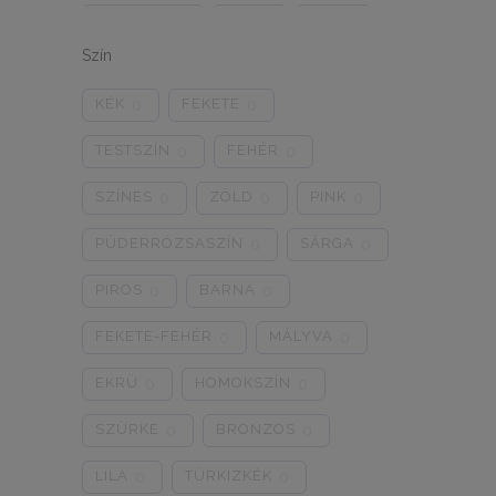
ONE SIZE
1/2
3/4
0
0
0
Szín
5/L
6/XL
7/2XL
0
0
0
KÉK
FEKETE
0
0
8/3XL
9/4XL
4/M
0
0
0
TESTSZÍN
FEHÉR
0
0
SZÍNES
ZÖLD
PINK
0
0
0
PÚDERRÓZSASZÍN
SÁRGA
0
0
PIROS
BARNA
0
0
FEKETE-FEHÉR
MÁLYVA
0
0
EKRÜ
HOMOKSZÍN
0
0
SZÜRKE
BRONZOS
0
0
LILA
TÜRKIZKÉK
0
0