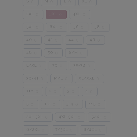
S
M
L
XL
0
0
0
0
2XL
3XL
4XL
0
0
0
5XL
6XL
36
38
0
0
0
0
40
42
44
46
0
0
0
0
48
50
S/M
0
0
0
L/XL
70
35-38
0
0
0
38-41
M/L
XL/XXL
0
0
0
110
2
3
4
0
0
0
0
5
1-2
3-4
115
0
0
0
0
2XL-3XL
4XL-5XL
5/XL
0
0
0
6/2XL
7/3XL
8/4XL
0
0
0