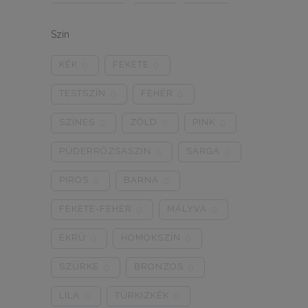
ONE SIZE
1/2
3/4
0
0
0
Szín
5/L
6/XL
7/2XL
0
0
0
KÉK
FEKETE
0
0
8/3XL
9/4XL
4/M
0
0
0
TESTSZÍN
FEHÉR
0
0
SZÍNES
ZÖLD
PINK
0
0
0
PÚDERRÓZSASZÍN
SÁRGA
0
0
PIROS
BARNA
0
0
FEKETE-FEHÉR
MÁLYVA
0
0
EKRÜ
HOMOKSZÍN
0
0
SZÜRKE
BRONZOS
0
0
LILA
TÜRKIZKÉK
0
0