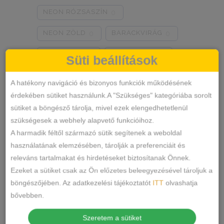
NEON RÓZSASZÍN
0
NEON ZÖLD
BARACKVIRÁG
0
0
RÓZSASZÍN
MENTA ZÖLD
0
0
Süti beállítások
NARANCSSÁRGA
KÁVÉ
0
0
A hatékony navigáció és bizonyos funkciók működésének
érdekében sütiket használunk.A "Szükséges" kategóriába sorolt
SÖTÉTSZÜRKE
BORDÓ
0
0
sütiket a böngésző tárolja, mivel ezek elengedhetetlenül
Termékkategóriák
KRÉM
MÁLNA
0
0
szükségesek a webhely alapvető funkcióihoz.
A harmadik féltől származó sütik segítenek a weboldal
RÓZSASZÍN/MINTÁS
0
ALSÓNEMŰ
használatának elemzésében, tárolják a preferenciáit és
releváns tartalmakat és hirdetéseket biztosítanak Önnek.
ALAKFORMÁLÓ
BARNA/MINTÁS
0
Ezeket a sütiket csak az Ön előzetes beleegyezésével tároljuk a
BUGYI
SZÜRKE/MINTÁS
0
böngészőjében. Az adatkezelési tájékoztatót
ITT
olvashatja
FÉLTANGA
bővebben.
SÖTÉTSZÜRKE/MINTÁS
0
FRANCIABUGYI
Szeretem a sütiket
TÖRTFEHÉR/MINTÁS
0