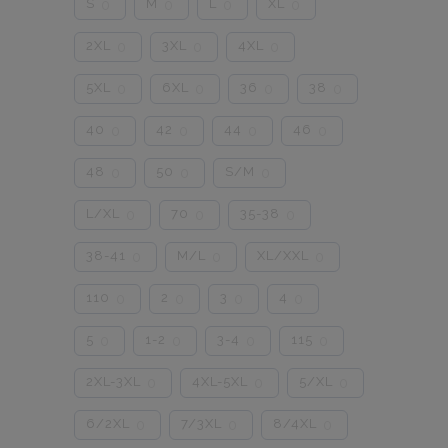
S
M
L
XL
0
0
0
0
2XL
3XL
4XL
0
0
0
5XL
6XL
36
38
0
0
0
0
40
42
44
46
0
0
0
0
48
50
S/M
0
0
0
L/XL
70
35-38
0
0
0
38-41
M/L
XL/XXL
0
0
0
110
2
3
4
0
0
0
0
5
1-2
3-4
115
0
0
0
0
2XL-3XL
4XL-5XL
5/XL
0
0
0
6/2XL
7/3XL
8/4XL
0
0
0