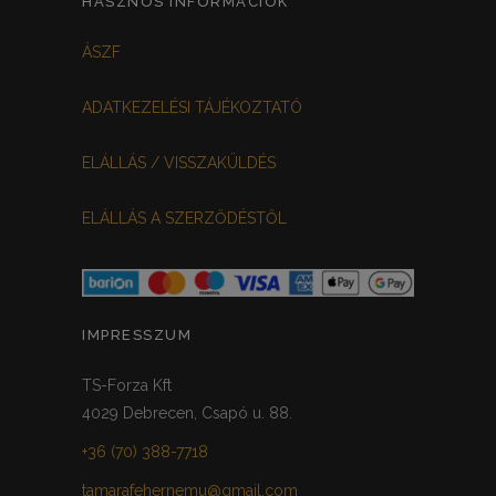
HASZNOS INFORMÁCIÓK
FEHÉR-VIRÁGOS
KOCKÁS
0
0
ÁSZF
FEKETE-BORDÓ
0
ADATKEZELÉSI TÁJÉKOZTATÓ
MEGGYPIROS
GRAFIT
0
0
ELÁLLÁS / VISSZAKÜLDÉS
VILÁGOSSZÜRKE
PÖTTYÖS
0
0
ELÁLLÁS A SZERZŐDÉSTŐL
KRÉM/MASNIS
0
HALVÁNYZÖLD
PADLIZSÁN
0
0
PISZTÁCIA
CORAL
0
0
IMPRESSZUM
HALVÁNY RÓZSASZÍN
KHAKI
0
0
TS-Forza Kft
4029 Debrecen, Csapó u. 88.
SÖTÉTMÁLYVA
0
+36 (70) 388-7718
FEKETE-ARANY
0
tamarafehernemu@gmail.com