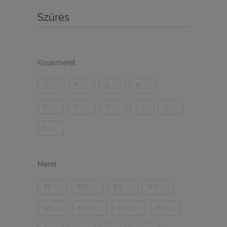
Szűrés
Kosárméret
A
F
G
B
0
0
0
0
C
D
H
I
J
0
0
0
0
0
E
0
Méret
75
80
85
90
0
0
0
0
95
100
105
XS
0
0
0
0