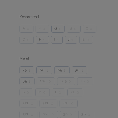
Kosárméret
A
F
G
B
C
0
0
1
0
0
D
H
I
J
E
0
1
1
1
0
Méret
75
80
85
90
1
1
1
1
95
100
105
XS
1
0
0
0
S
M
L
XL
0
0
0
0
2XL
3XL
4XL
0
0
0
5XL
6XL
36
38
0
0
0
0