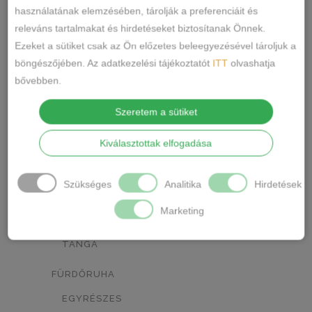
NARANCSSÁRGA
KÁVÉ
0
0
használatának elemzésében, tárolják a preferenciáit és
releváns tartalmakat és hirdetéseket biztosítanak Önnek.
SÖTÉTSZÜRKE
BORDÓ
0
0
Ezeket a sütiket csak az Ön előzetes beleegyezésével tároljuk a
KRÉM
MÁLNA
böngészőjében. Az adatkezelési tájékoztatót
ITT
olvashatja
0
0
bővebben.
Termékkategóriák
RÓZSASZÍN/MINTÁS
0
Szeretem a sütiket
BARNA/MINTÁS
0
ALSÓNEMŰ
Kiválasztottak elfogadása
ALAKFORMÁLÓ
SZÜRKE/MINTÁS
0
BUGYI
SÖTÉTSZÜRKE/MINTÁS
0
Szükséges
Analitika
Hirdetések
FÉLTANGA
TÖRTFEHÉR/MINTÁS
0
Marketing
FRANCIABUGYI
FEHÉR/MINTÁS
0
TANGA
SÖTÉTKÉK/MINTÁS
0
FÜRDŐRUHA
TESTSZÍN/MINTÁS
0
EGYRÉSZES