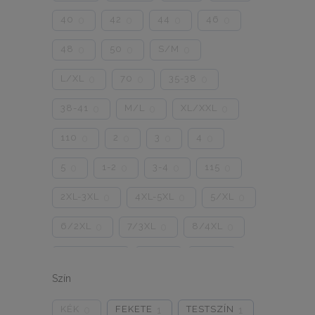
40
42
44
46
0
0
0
0
48
50
S/M
0
0
0
L/XL
70
35-38
0
0
0
38-41
M/L
XL/XXL
0
0
0
110
2
3
4
0
0
0
0
5
1-2
3-4
115
0
0
0
0
2XL-3XL
4XL-5XL
5/XL
0
0
0
6/2XL
7/3XL
8/4XL
0
0
0
ONE SIZE
1/2
3/4
0
0
0
Szín
5/L
6/XL
7/2XL
0
0
0
KÉK
FEKETE
TESTSZÍN
0
1
1
8/3XL
9/4XL
4/M