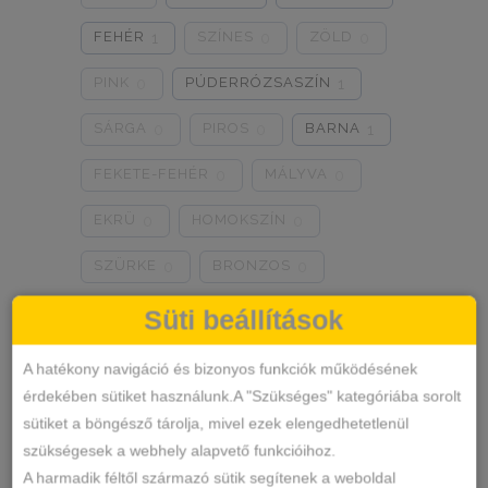
0
0
0
FEHÉR
SZÍNES
ZÖLD
1
0
0
PINK
PÚDERRÓZSASZÍN
0
1
SÁRGA
PIROS
BARNA
0
0
1
FEKETE-FEHÉR
MÁLYVA
0
0
EKRÜ
HOMOKSZÍN
0
0
SZÜRKE
BRONZOS
0
0
LILA
TÜRKIZKÉK
0
0
Süti beállítások
NEON RÓZSASZÍN
0
A hatékony navigáció és bizonyos funkciók működésének
érdekében sütiket használunk.A "Szükséges" kategóriába sorolt
NEON ZÖLD
BARACKVIRÁG
0
0
sütiket a böngésző tárolja, mivel ezek elengedhetetlenül
RÓZSASZÍN
MENTA ZÖLD
0
0
szükségesek a webhely alapvető funkcióihoz.
A harmadik féltől származó sütik segítenek a weboldal