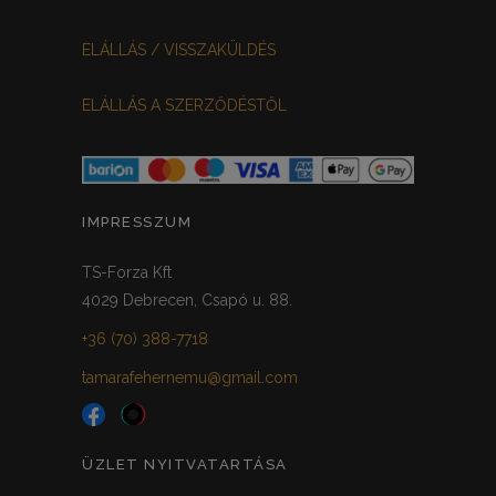
VILÁGOSSZÜRKE
PÖTTYÖS
0
0
ELÁLLÁS / VISSZAKÜLDÉS
KRÉM/MASNIS
0
ELÁLLÁS A SZERZŐDÉSTŐL
HALVÁNYZÖLD
PADLIZSÁN
0
0
PISZTÁCIA
CORAL
0
0
HALVÁNY RÓZSASZÍN
KHAKI
0
0
IMPRESSZUM
SÖTÉTMÁLYVA
0
TS-Forza Kft
4029 Debrecen, Csapó u. 88.
FEKETE-ARANY
0
+36 (70) 388-7718
tamarafehernemu@gmail.com
ÜZLET NYITVATARTÁSA