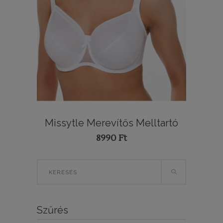
Missytle Merevítős Melltartó
8990
Ft
Search
for:
Szűrés