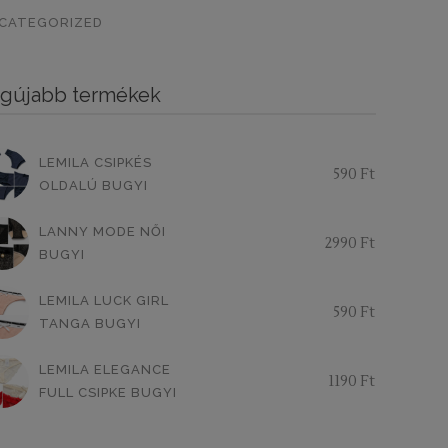
ADLIZSÁN
PISZTÁCIA
CORAL
0
0
0
CATEGORIZED
ALVÁNY RÓZSASZÍN
KHAKI
0
0
gújabb termékek
ÖTÉTMÁLYVA
FEKETE-ARANY
0
0
LEMILA CSIPKÉS
590
Ft
OLDALÚ BUGYI
LANNY MODE NŐI
2990
Ft
BUGYI
LEMILA LUCK GIRL
590
Ft
TANGA BUGYI
LEMILA ELEGANCE
1190
Ft
FULL CSIPKE BUGYI