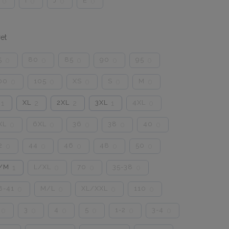
I
J
E
0
0
0
0
et
5
80
85
90
95
0
0
0
0
0
00
105
XS
S
M
0
0
0
0
0
XL
2XL
3XL
4XL
1
2
2
1
0
XL
6XL
36
38
40
0
0
0
0
0
2
44
46
48
50
0
0
0
0
0
/M
L/XL
70
35-38
1
0
0
0
8-41
M/L
XL/XXL
110
0
0
0
0
3
4
5
1-2
3-4
0
0
0
0
0
0