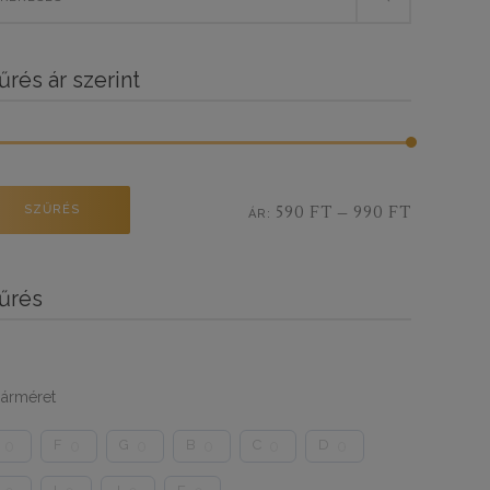
űrés ár szerint
x
SZŰRÉS
590 FT
990 FT
ÁR:
—
űrés
árméret
F
G
B
C
D
0
0
0
0
0
0