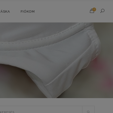
0
TÁSKA
FIÓKOM
rch