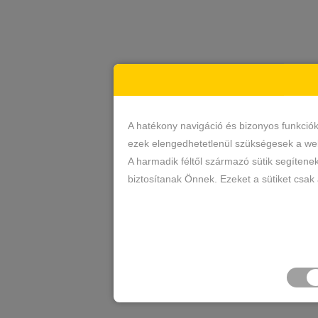
A hatékony navigáció és bizonyos funkció
ezek elengedhetetlenül szükségesek a web
A harmadik féltől származó sütik segítene
biztosítanak Önnek. Ezeket a sütiket csak