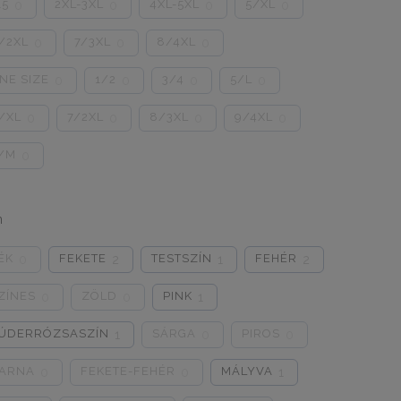
15
2XL-3XL
4XL-5XL
5/XL
0
0
0
0
/2XL
7/3XL
8/4XL
0
0
0
NE SIZE
1/2
3/4
5/L
0
0
0
0
/XL
7/2XL
8/3XL
9/4XL
0
0
0
0
/M
0
n
ÉK
FEKETE
TESTSZÍN
FEHÉR
0
2
1
2
ZÍNES
ZÖLD
PINK
0
0
1
ÚDERRÓZSASZÍN
SÁRGA
PIROS
1
0
0
ARNA
FEKETE-FEHÉR
MÁLYVA
0
0
1