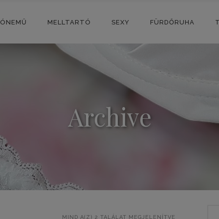
SÓNEMŰ
MELLTARTÓ
SEXY
FÜRDŐRUHA
Archive
Sea
SORTED
MIND A(Z) 2 TALÁLAT MEGJELENÍTVE