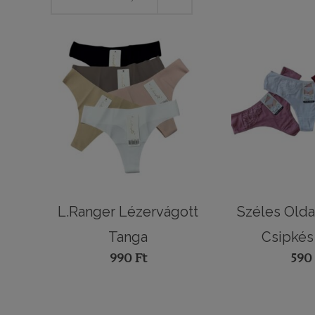
L.Ranger Lézervágott
Széles Old
Tanga
Csipkés
990
Ft
59