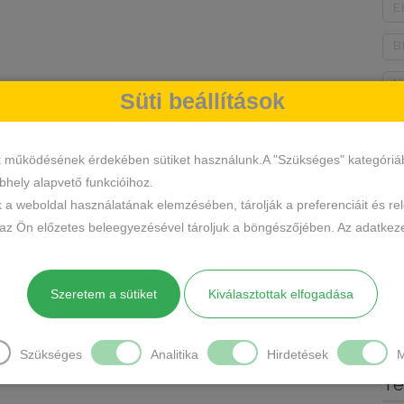
E
B
N
Süti beállítások
B
k működésének érdekében sütiket használunk.A "Szükséges" kategóriába 
M
hely alapvető funkcióihoz.
K
k a weboldal használatának elemzésében, tárolják a preferenciáit és re
 az Ön előzetes beleegyezésével tároljuk a böngészőjében. Az adatkeze
K
B
Szeretem a sütiket
Kiválasztottak elfogadása
S
T
Szükséges
Analitika
Hirdetések
M
Te
S