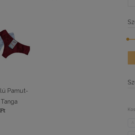
for:
BY
Sz
LATEST
Min
Ma
ár
ár
Sz
alú Pamut-
 Tanga
Kos
0
Ft
A