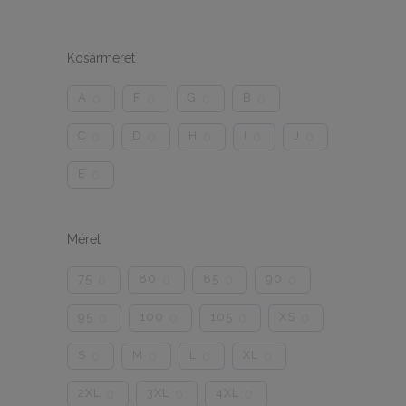
Kosárméret
A
F
G
B
0
0
0
0
C
D
H
I
J
0
0
0
0
0
E
0
Méret
75
80
85
90
0
0
0
0
95
100
105
XS
0
0
0
0
S
M
L
XL
0
0
0
0
2XL
3XL
4XL
0
0
0