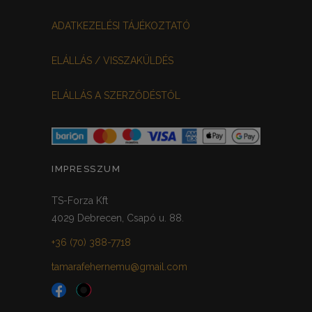
MEGGYPIROS
GRAFIT
0
0
ADATKEZELÉSI TÁJÉKOZTATÓ
VILÁGOSSZÜRKE
PÖTTYÖS
0
0
ELÁLLÁS / VISSZAKÜLDÉS
KRÉM/MASNIS
0
ELÁLLÁS A SZERZŐDÉSTŐL
HALVÁNYZÖLD
PADLIZSÁN
0
0
PISZTÁCIA
CORAL
0
0
HALVÁNY RÓZSASZÍN
KHAKI
0
0
IMPRESSZUM
SÖTÉTMÁLYVA
0
TS-Forza Kft
4029 Debrecen, Csapó u. 88.
FEKETE-ARANY
0
+36 (70) 388-7718
tamarafehernemu@gmail.com