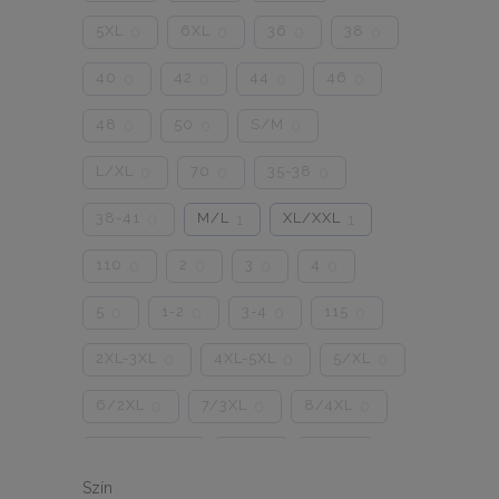
5XL
6XL
36
38
0
0
0
0
40
42
44
46
0
0
0
0
48
50
S/M
0
0
0
L/XL
70
35-38
0
0
0
38-41
M/L
XL/XXL
0
1
1
110
2
3
4
0
0
0
0
5
1-2
3-4
115
0
0
0
0
2XL-3XL
4XL-5XL
5/XL
0
0
0
6/2XL
7/3XL
8/4XL
0
0
0
ONE SIZE
1/2
3/4
0
0
0
Szín
5/L
6/XL
7/2XL