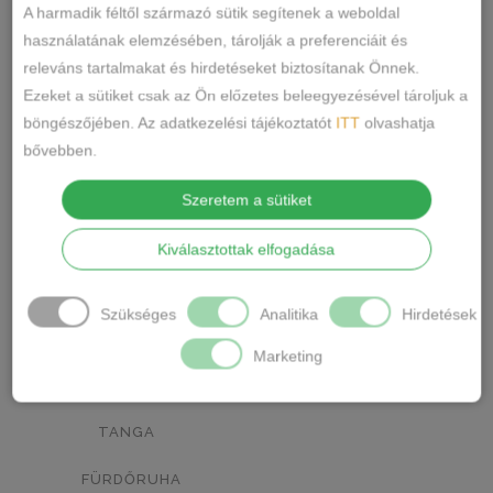
RÓZSASZÍN
MENTA ZÖLD
0
0
A harmadik féltől származó sütik segítenek a weboldal
használatának elemzésében, tárolják a preferenciáit és
NARANCSSÁRGA
KÁVÉ
0
0
releváns tartalmakat és hirdetéseket biztosítanak Önnek.
Ezeket a sütiket csak az Ön előzetes beleegyezésével tároljuk a
SÖTÉTSZÜRKE
BORDÓ
0
0
böngészőjében. Az adatkezelési tájékoztatót
ITT
olvashatja
KRÉM
MÁLNA
0
0
bővebben.
Termékkategóriák
RÓZSASZÍN/MINTÁS
0
Szeretem a sütiket
BARNA/MINTÁS
0
ALSÓNEMŰ
Kiválasztottak elfogadása
ALAKFORMÁLÓ
SZÜRKE/MINTÁS
0
Szükséges
Analitika
Hirdetések
BUGYI
SÖTÉTSZÜRKE/MINTÁS
0
Marketing
FÉLTANGA
TÖRTFEHÉR/MINTÁS
0
FRANCIABUGYI
FEHÉR/MINTÁS
0
TANGA
SÖTÉTKÉK/MINTÁS
0
FÜRDŐRUHA