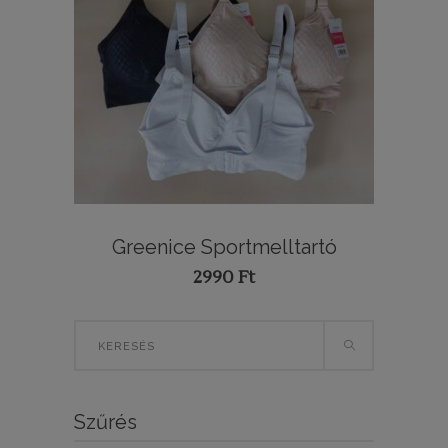
Greenice Sportmelltartó
2990
Ft
Search
for:
Szűrés