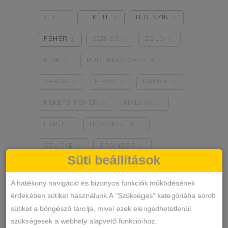
0
0
0
KÉK
FEKETE
TESTSZÍN
0
1
1
8/3XL
9/4XL
4/M
0
0
0
FEHÉR
SZÍNES
ZÖLD
1
0
0
PINK
PÚDERRÓZSASZÍN
0
0
SÁRGA
PIROS
BARNA
0
0
0
FEKETE-FEHÉR
MÁLYVA
0
0
EKRÜ
HOMOKSZÍN
0
0
SZÜRKE
BRONZOS
0
0
Süti beállítások
LILA
TÜRKIZKÉK
0
0
A hatékony navigáció és bizonyos funkciók működésének
NEON RÓZSASZÍN
0
érdekében sütiket használunk.A "Szükséges" kategóriába sorolt
sütiket a böngésző tárolja, mivel ezek elengedhetetlenül
NEON ZÖLD
BARACKVIRÁG
0
0
szükségesek a webhely alapvető funkcióihoz.