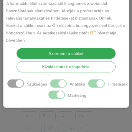
A harmadik féltől származó sütik segítenek a weboldal
használatának elemzésében, tárolják a preferenciáit és
releváns tartalmakat és hirdetéseket biztosítanak Önnek.
Kosárméret
Ezeket a sütiket csak az Ön előzetes beleegyezésével tároljuk a
A
F
G
B
0
0
0
0
böngészőjében. Az adatkezelési tájékoztatót
ITT
olvashatja
bővebben.
C
D
H
I
J
0
0
0
0
0
Szeretem a sütiket
E
0
Kiválasztottak elfogadása
Méret
Szükséges
Analitika
Hirdetések
75
80
85
90
0
0
0
0
Marketing
95
100
105
XS
0
0
0
0
S
M
L
XL
0
0
0
0
2XL
3XL
4XL
0
0
0