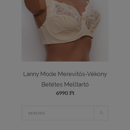
Lanny Mode Merevítős-Vékony
Betétes Melltartó
6990
Ft
Search
for: