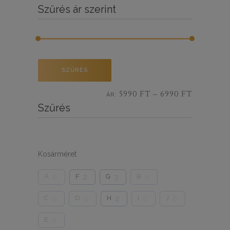
Szűrés ár szerint
Min
Max
SZŰRÉS
ár
ár
5990 FT
6990 FT
ÁR:
—
Szűrés
Kosárméret
A
F
G
B
0
2
3
0
C
D
H
I
J
0
0
2
0
0
E
0