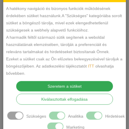
110
2
3
4
0
0
0
0
A hatékony navigáció és bizonyos funkciók működésének
érdekében sütiket használunk.A "Szükséges" kategóriába sorolt
5
1-2
3-4
115
0
0
0
0
sütiket a böngésző tárolja, mivel ezek elengedhetetlenül
szükségesek a webhely alapvető funkcióihoz.
2XL-3XL
4XL-5XL
5/XL
0
0
0
A harmadik féltől származó sütik segítenek a weboldal
6/2XL
7/3XL
8/4XL
0
0
0
használatának elemzésében, tárolják a preferenciáit és
releváns tartalmakat és hirdetéseket biztosítanak Önnek.
ONE SIZE
1/2
3/4
0
0
0
Ezeket a sütiket csak az Ön előzetes beleegyezésével tároljuk a
Szín
böngészőjében. Az adatkezelési tájékoztatót
ITT
olvashatja
5/L
6/XL
7/2XL
0
0
0
bővebben.
KÉK
FEKETE
TESTSZÍN
0
2
3
8/3XL
9/4XL
4/M
0
0
0
Szeretem a sütiket
FEHÉR
SZÍNES
ZÖLD
2
0
0
Kiválasztottak elfogadása
PINK
PÚDERRÓZSASZÍN
0
0
SÁRGA
PIROS
BARNA
0
1
0
Szükséges
Analitika
Hirdetések
FEKETE-FEHÉR
MÁLYVA
0
2
Marketing