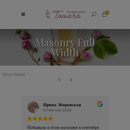
0
Masonry Full
Width
Nincs találat.
Ирина Зборовская
5 Február 2026
Побывала в этом магазине в сентябре
Nagy