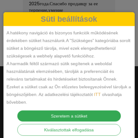
2025года.Спасибо продавцу за ее
Széle
терпение,умение
kiszo
подсказать,угодить,помочь.Попросила
Süti beállítások
скидку,у меня был день рождения и
Olvass tovább
мне ее предоставили,спасибо,еще
A hatékony navigáció és bizonyos funkciók működésének
приду обязательно.Рекомендую!!
érdekében sütiket használunk.A "Szükséges" kategóriába sorolt
sütiket a böngésző tárolja, mivel ezek elengedhetetlenül
Google
összesített értékelés
szükségesek a webhely alapvető funkcióihoz.
5.0
az 5-ből,
12 vélemény
alapján
A harmadik féltől származó sütik segítenek a weboldal
használatának elemzésében, tárolják a preferenciáit és
releváns tartalmakat és hirdetéseket biztosítanak Önnek.
Ezeket a sütiket csak az Ön előzetes beleegyezésével tároljuk a
böngészőjében. Az adatkezelési tájékoztatót
ITT
olvashatja
bővebben.
HASZNOS INFORMÁCIÓK
Szeretem a sütiket
ÁSZF
Kiválasztottak elfogadása
ADATKEZELÉSI TÁJÉKOZTATÓ