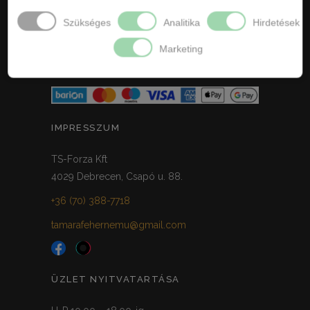
ELÁLLÁS / VISSZAKÜLDÉS
Szükséges
Analitika
Hirdetések
Marketing
ELÁLLÁS A SZERZŐDÉSTŐL
IMPRESSZUM
TS-Forza Kft
4029 Debrecen, Csapó u. 88.
+36 (70) 388-7718
tamarafehernemu@gmail.com
ÜZLET NYITVATARTÁSA