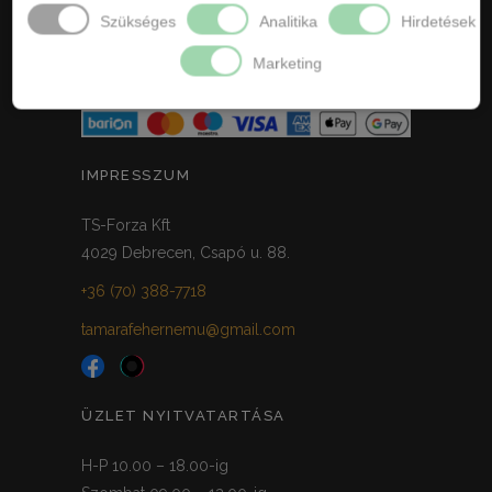
ELÁLLÁS / VISSZAKÜLDÉS
Szükséges
Analitika
Hirdetések
ELÁLLÁS A SZERZŐDÉSTŐL
Marketing
IMPRESSZUM
TS-Forza Kft
4029 Debrecen, Csapó u. 88.
+36 (70) 388-7718
tamarafehernemu@gmail.com
ÜZLET NYITVATARTÁSA
H-P 10.00 – 18.00-ig