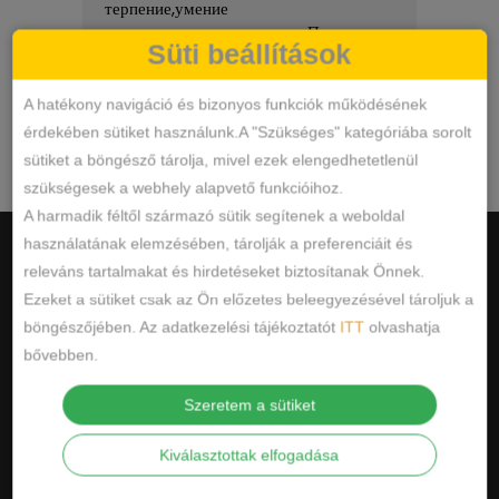
терпение,умение
kiszo
подсказать,угодить,помочь.Попросила
Süti beállítások
скидку,у меня был день рождения и
Olvass tovább
мне ее предоставили,спасибо,еще
приду обязательно.Рекомендую!!
A hatékony navigáció és bizonyos funkciók működésének
érdekében sütiket használunk.A "Szükséges" kategóriába sorolt
Google
összesített értékelés
sütiket a böngésző tárolja, mivel ezek elengedhetetlenül
5.0
az 5-ből,
12 vélemény
alapján
szükségesek a webhely alapvető funkcióihoz.
A harmadik féltől származó sütik segítenek a weboldal
használatának elemzésében, tárolják a preferenciáit és
releváns tartalmakat és hirdetéseket biztosítanak Önnek.
Ezeket a sütiket csak az Ön előzetes beleegyezésével tároljuk a
böngészőjében. Az adatkezelési tájékoztatót
ITT
olvashatja
HASZNOS INFORMÁCIÓK
bővebben.
ÁSZF
Szeretem a sütiket
ADATKEZELÉSI TÁJÉKOZTATÓ
Kiválasztottak elfogadása