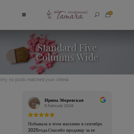
0
Standard Five
Columns Wide
orry, no posts matched your criteria.
Ирина Зборовская
5 Február 2026
Побывала в этом магазине в сентябре
Nagy
2025года.Спасибо продавцу за ее
Széle