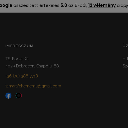
oogle
összesített értékelés
5.0
az 5-ből,
12 vélemény
alapj
IMPRESSZUM
Ü
TS-Forza Kft
H-
4029 Debrecen, Csapó u. 88.
Sz
+36 (70) 388-7718
tamarafehernemu@gmail.com