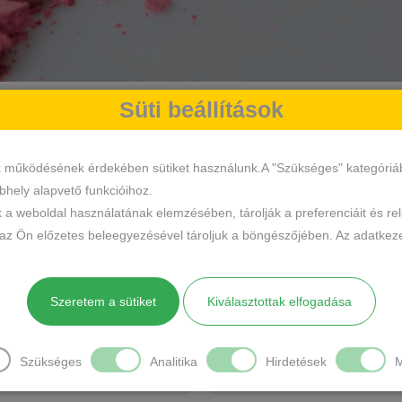
Süti beállítások
k működésének érdekében sütiket használunk.A "Szükséges" kategóriába 
hely alapvető funkcióihoz.
Ildikó Szász
Tü
k a weboldal használatának elemzésében, tárolják a preferenciáit és re
23 Január 2026
30 December 2025
 az Ön előzetes beleegyezésével tároljuk a böngészőjében. Az adatkeze
n ajánlom mindenkinek.
Sok fehêrnemű boltban j
s választék, szuper
már,de nagyon örülök,hog
Szeretem a sütiket
Kiválasztottak elfogadása
gálás.
anno rátaláltam a Tamar
fehérneműboltra. Széles
választék,ha nincs,beszerz
Szükséges
Analitika
Hirdetések
M
Olvass tovább
türelmes,kedves ,szaksze
kiszolgálás.