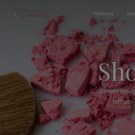
FŐOLDAL
AL
Sh
Lorem ipsum 
tempor i