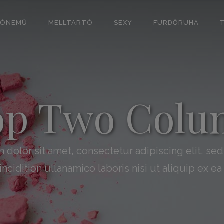
SÓNEMŰ
MELLTARTÓ
SEXY
FÜRDŐRUHA
op Two Colu
dolor sit amet, consectetur adipiscing elit, s
ncidition ullanamico laboris nisi ut aliquip ex 