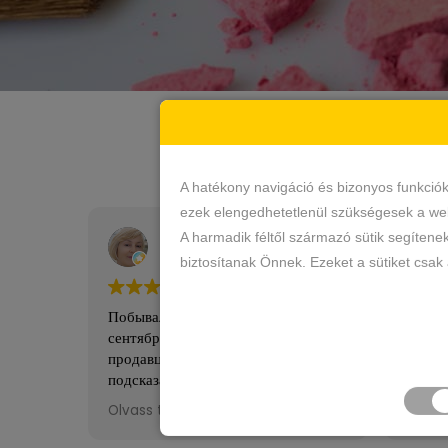
A hatékony navigáció és bizonyos funkció
ezek elengedhetetlenül szükségesek a web
Ирина Зборовская
A harmadik féltől származó sütik segítene
5 Február 2026
biztosítanak Önnek. Ezeket a sütiket csak
Побывала в этом магазине в
Nagyo
сентябре 2025года.Спасибо
Széle
продавцу за ее терпение,умение
kiszol
подсказать,угодить,помочь.Попроси
ла скидку,у меня был день
Olvass tovább
рождения и мне ее
предоставили,спасибо,еще приду