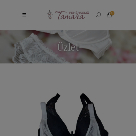
0
Üzlet