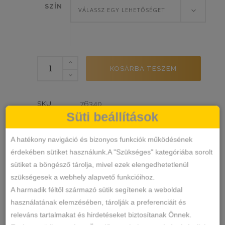
SZÍN
VÁLASSZ EGY LEHETŐSÉGET
Lemila
KOSÁRBA TESZEM
vékony
szivacsos
csipkés
76340
SKU
melltartó
Süti beállítások
Melltartó
KATEGÓRIA
mennyiség
csipkés
lemila
lengyel melltartó
CÍMKÉK
,
,
A hatékony navigáció és bizonyos funkciók működésének
Márka:
Lemila
érdekében sütiket használunk.A "Szükséges" kategóriába sorolt
MEGOSZTÁS
sütiket a böngésző tárolja, mivel ezek elengedhetetlenül
szükségesek a webhely alapvető funkcióihoz.
LEÍRÁS
A harmadik féltől származó sütik segítenek a weboldal
használatának elemzésében, tárolják a preferenciáit és
TOVÁBBI INFORMÁCIÓK
releváns tartalmakat és hirdetéseket biztosítanak Önnek.