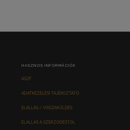
HASZNOS INFORMÁCIÓK
ÁSZF
ADATKEZELÉSI TÁJÉKOZTATÓ
ELÁLLÁS / VISSZAKÜLDÉS
ELÁLLÁS A SZERZŐDÉSTŐL