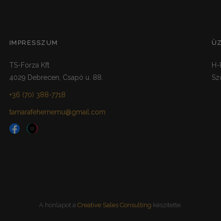
IMPRESSZUM
Ü
TS-Forza Kft
H-
4029 Debrecen, Csapó u. 88.
Sz
+36 (70) 388-7718
tamarafehernemu@gmail.com
A honlapot a
Creative Sales Consulting
készítette.