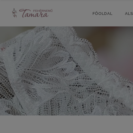
FŐOLDAL
AL