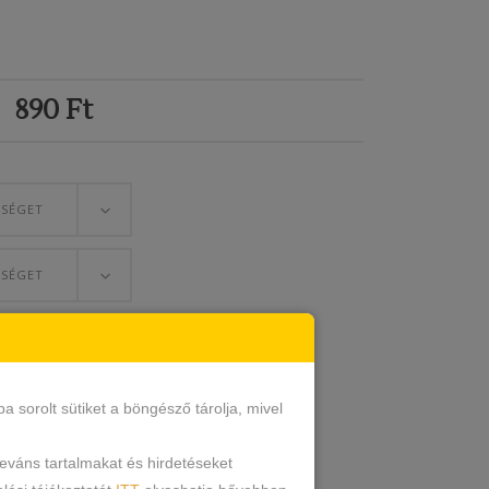
i
890
Ft
ŐSÉGET
ŐSÉGET
ESZEM
sorolt sütiket a böngésző tárolja, mivel
leváns tartalmakat és hirdetéseket