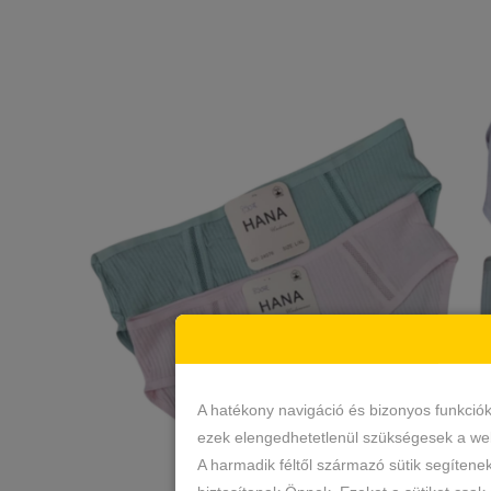
A hatékony navigáció és bizonyos funkció
ezek elengedhetetlenül szükségesek a web
A harmadik féltől származó sütik segítene