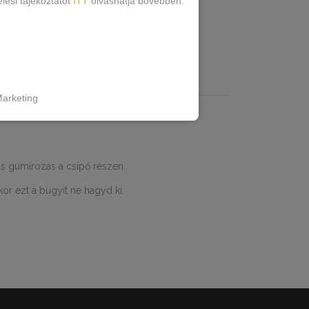
lési tájékoztatót
ITT
olvashatja bővebben.
ÁCIÓK
arketing
s gumírozás a csípő részen.
or ezt a bugyit ne hagyd ki.