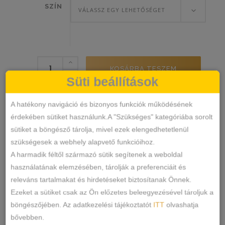
SZÍN
VÁLASSZ EGY LEHETŐSÉGET
Széles
KOSÁRBA TESZEM
Oldalú
Süti beállítások
Lézervágott
Bugyi
3415
SKU
A hatékony navigáció és bizonyos funkciók működésének
mennyiség
Alsónemű
Bugyi
érdekében sütiket használunk.A "Szükséges" kategóriába sorolt
KATEGÓRIÁK
,
sütiket a böngésző tárolja, mivel ezek elengedhetetlenül
CÍMKÉK
szükségesek a webhely alapvető funkcióihoz.
MEGOSZTÁS
A harmadik féltől származó sütik segítenek a weboldal
használatának elemzésében, tárolják a preferenciáit és
LEÍRÁS
releváns tartalmakat és hirdetéseket biztosítanak Önnek.
Ezeket a sütiket csak az Ön előzetes beleegyezésével tároljuk a
TOVÁBBI INFORMÁCIÓK
böngészőjében. Az adatkezelési tájékoztatót
ITT
olvashatja
bővebben.
Anyaga:90%poliamid, 10% elastan