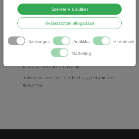
Szeretem a sütiket
Márka: Hana
Ápolás: Gépben mosható
Kiválasztottak elfogadása
Testre simuló bugyi varrás nélkül,mikroszálas
anyagból.
Szükséges
Analitika
Hirdetések
Testhez simuló ruhák elengedhetetlen
Marketing
darabja,varrás nélküli fazonjának köszönhetően
láthatatlan marad a ruha alatt.
Tökéletes választás minden hölgynek,minden
alkalomra.