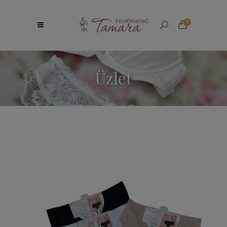
0
Üzlet