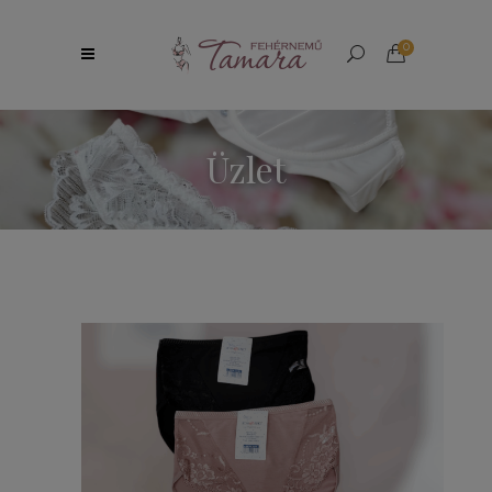
0
Üzlet