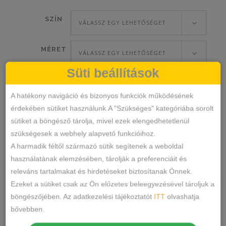
SZÍN
VÁLASSZ EGY LEHETŐSÉGET
MÉRET
VÁLASSZ EGY LEHETŐSÉGET
Süti beállítások
A hatékony navigáció és bizonyos funkciók működésének
Rosa
érdekében sütiket használunk.A "Szükséges" kategóriába sorolt
KOSÁRBA TESZEM
Junio
sütiket a böngésző tárolja, mivel ezek elengedhetetlenül
Széles
szükségesek a webhely alapvető funkcióihoz.
Oldalú
A harmadik féltől származó sütik segítenek a weboldal
E9758
SKU
Pamut-
használatának elemzésében, tárolják a preferenciáit és
Alsónemű
Bugyi
KATEGÓRIÁK
,
Csipkés
releváns tartalmakat és hirdetéseket biztosítanak Önnek.
CÍMKÉK
Bugyi
Ezeket a sütiket csak az Ön előzetes beleegyezésével tároljuk a
MEGOSZTÁS
mennyiség
böngészőjében. Az adatkezelési tájékoztatót
ITT
olvashatja
bővebben.
LEÍRÁS