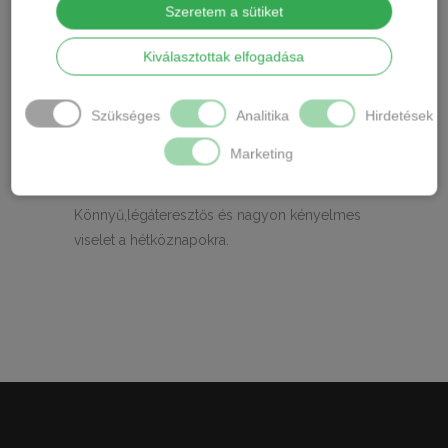
Szeretem a sütiket
TOVÁBBI INFORMÁCIÓK
Kiválasztottak elfogadása
Anyaga: 80%pamut, 15% polyester 5% elastan
Szükséges
Analitika
Hirdetések
Márka: Rosa Junio
Marketing
Ápolás: Gépben mosható,mosózsákot szoktam
ajánlani a csipke megóvása miatt.
Könnyű,légáteresztős és nagyon kényelmes
viselet a hétköznapokra.