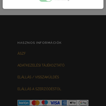
HASZNOS INFORMÁCIÓK
ÁSZF
ADATKEZELÉSI TÁJÉKOZTATÓ
ELÁLLÁS / VISSZAKÜLDÉS
ELÁLLÁS A SZERZŐDÉSTŐL