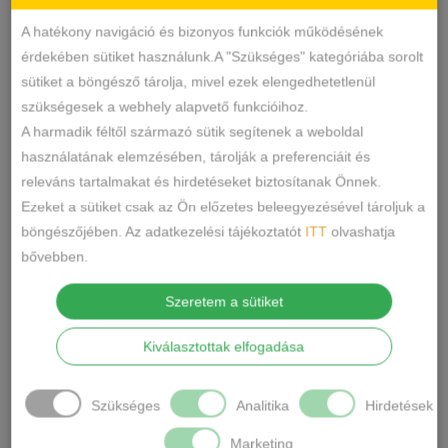
A hatékony navigáció és bizonyos funkciók működésének
11078
SKU
érdekében sütiket használunk.A "Szükséges" kategóriába sorolt
Sexy
KATEGÓRIA
sütiket a böngésző tárolja, mivel ezek elengedhetetlenül
CÍMKÉK
szükségesek a webhely alapvető funkcióihoz.
A harmadik féltől származó sütik segítenek a weboldal
MEGOSZTÁS
használatának elemzésében, tárolják a preferenciáit és
releváns tartalmakat és hirdetéseket biztosítanak Önnek.
LEÍRÁS
Ezeket a sütiket csak az Ön előzetes beleegyezésével tároljuk a
böngészőjében. Az adatkezelési tájékoztatót
ITT
olvashatja
Anyaga: 95% poliamid, 5 % elastan
bővebben.
Mérete: egyméret de XS/S-re re ajánljuk
Szeretem a sütiket
Szín:Púder rózsaszín
Ápolás:Csak kézzel mosható.Nem
Kiválasztottak elfogadása
vasalható.
Szükséges
Analitika
Hirdetések
Marketing