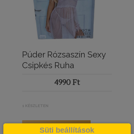
Púder Rózsaszín Sexy
Csipkés Ruha
4990
Ft
1 KÉSZLETEN
KOSÁRBA TESZEM
Süti beállítások