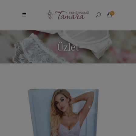
0
Üzlet