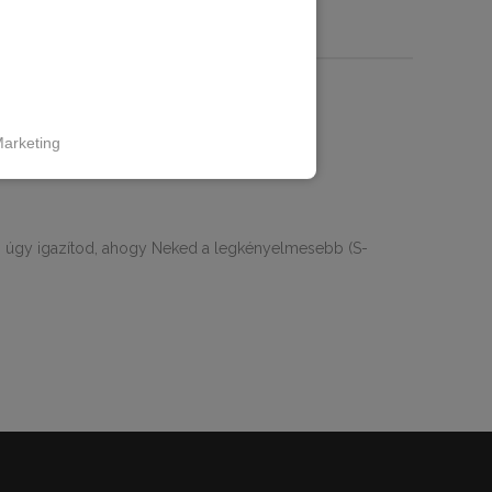
RMÁCIÓK
tan
arketing
n, úgy igazítod, ahogy Neked a legkényelmesebb (S-