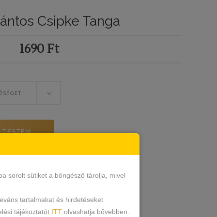
Pántos Csipke Tanga
1690
Ft
ŐSÉGET
 TESZEM
sorolt sütiket a böngésző tárolja, mivel
nga
leváns tartalmakat és hirdetéseket
lési tájékoztatót
ITT
olvashatja bővebben.