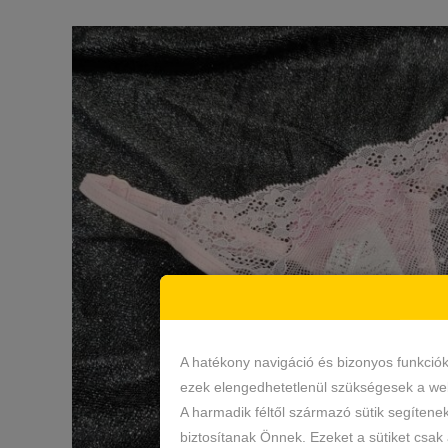
A hatékony navigáció és bizonyos funkció
ezek elengedhetetlenül szükségesek a web
A harmadik féltől származó sütik segítene
biztosítanak Önnek. Ezeket a sütiket csak