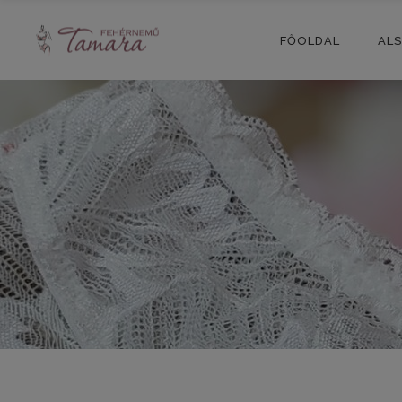
FŐOLDAL
AL