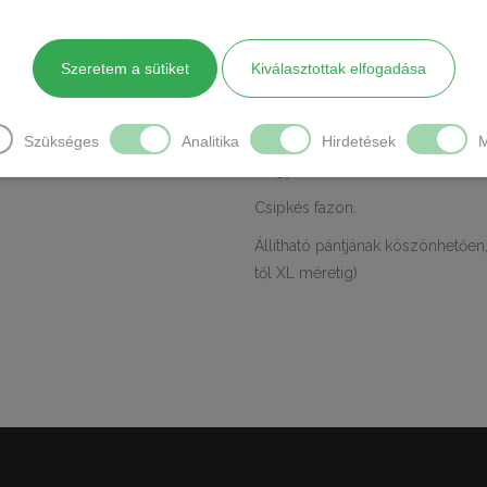
LEÍRÁS
TOVÁBBI INFO
Szeretem a sütiket
Kiválasztottak elfogadása
Anyaga: 80% poliamid 20% elasz
Gyártó: Poppy
Szükséges
Analitika
Hirdetések
M
Magyar termék
Csipkés fazon.
Állítható pántjának köszönhetőe
től XL méretig)