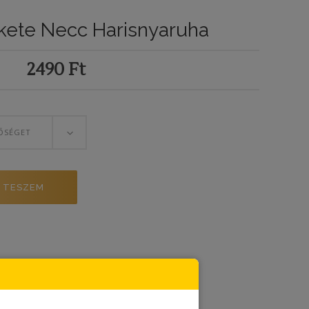
kete Necc Harisnyaruha
2490
Ft
ŐSÉGET
 TESZEM