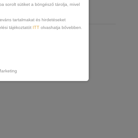
sorolt sütiket a böngésző tárolja, mivel
RMÁCIÓK
leváns tartalmakat és hirdetéseket
lési tájékoztatót
ITT
olvashatja bővebben.
 Elastane
ag. Egyrészes ruha.
arketing