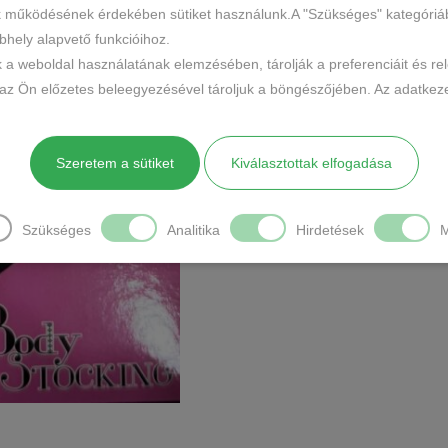
MEGOSZTÁS
k működésének érdekében sütiket használunk.A "Szükséges" kategóriába 
hely alapvető funkcióihoz.
LEÍRÁS
TOVÁBBI INFO
k a weboldal használatának elemzésében, tárolják a preferenciáit és re
 az Ön előzetes beleegyezésével tároljuk a böngészőjében. Az adatkeze
Anyaga: 88% Poliamid Nylon, 12%
Mérete: L- 2Xl méretig ajánljuk.
Szeretem a sütiket
Kiválasztottak elfogadása
Alsóneműt nem tartalmaz a csom
Szükséges
Analitika
Hirdetések
M