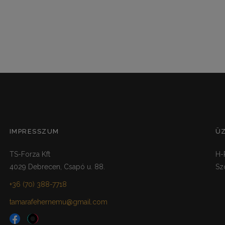
IMPRESSZUM
Ü
TS-Forza Kft
H-
4029 Debrecen, Csapó u. 88.
Sz
+36 (70) 388-7718
tamarafehernemu@gmail.com