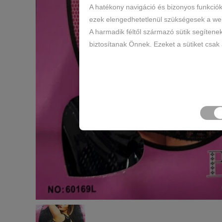
A hatékony navigáció és bizonyos funkció
ezek elengedhetetlenül szükségesek a web
A harmadik féltől származó sütik segítene
biztosítanak Önnek. Ezeket a sütiket csak