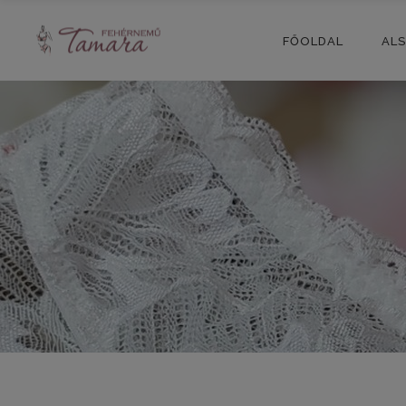
FŐOLDAL
AL