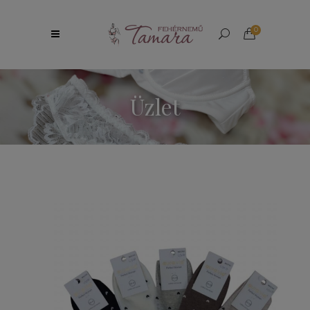
0
Üzlet