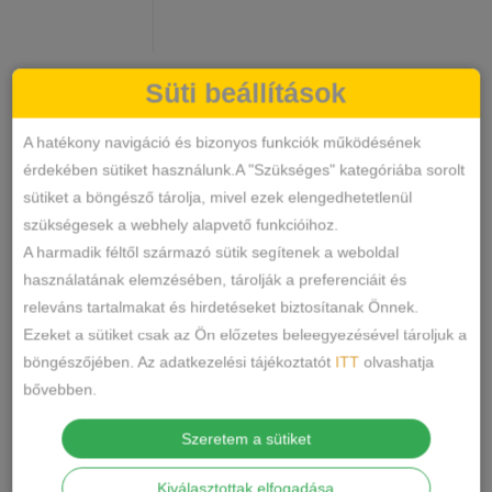
Süti beállítások
Pamut
KOSÁRBA TESZEM
Mintás
A hatékony navigáció és bizonyos funkciók működésének
Bokazokni
érdekében sütiket használunk.A "Szükséges" kategóriába sorolt
mennyiség
ND2761
SKU
sütiket a böngésző tárolja, mivel ezek elengedhetetlenül
Kiegészítők
Zokni
KATEGÓRIÁK
,
szükségesek a webhely alapvető funkcióihoz.
CÍMKÉK
A harmadik féltől származó sütik segítenek a weboldal
MEGOSZTÁS
használatának elemzésében, tárolják a preferenciáit és
releváns tartalmakat és hirdetéseket biztosítanak Önnek.
LEÍRÁS
Ezeket a sütiket csak az Ön előzetes beleegyezésével tároljuk a
böngészőjében. Az adatkezelési tájékoztatót
ITT
olvashatja
TOVÁBBI INFORMÁCIÓK
bővebben.
Szeretem a sütiket
Márka: Auravia
Ápolás: Gépben mosható.
Kiválasztottak elfogadása