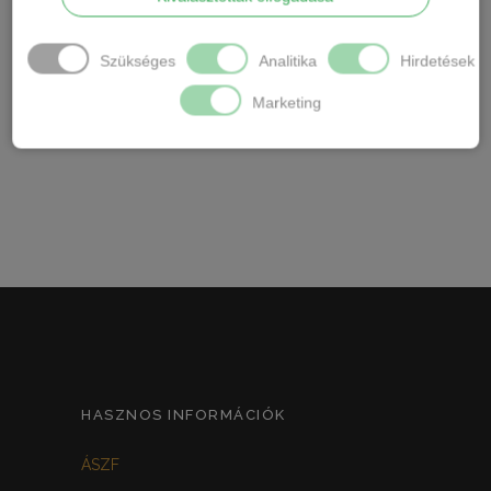
Anyaga: 85%pamut, 10% poliészter, 5 %elasztán
Szükséges
Analitika
Hirdetések
Kényelmes zokni,rugalmas gumírozás a boka
résznél.
Marketing
HASZNOS INFORMÁCIÓK
ÁSZF