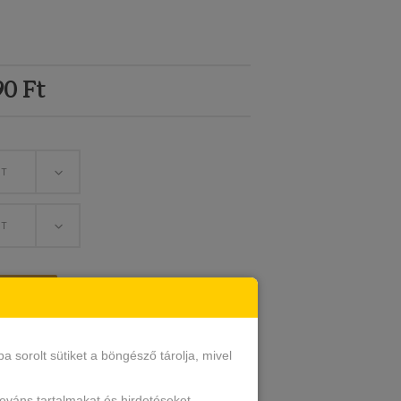
90
Ft
ET
ET
EM
sorolt sütiket a böngésző tárolja, mivel
leváns tartalmakat és hirdetéseket