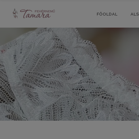
FŐOLDAL
AL