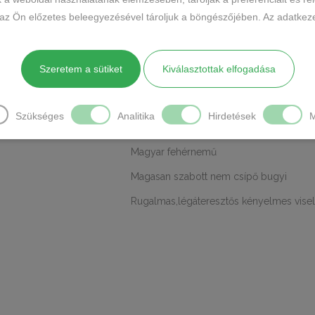
CÍMKÉK
 az Ön előzetes beleegyezésével tároljuk a böngészőjében. Az adatkeze
MEGOSZTÁS
LEÍRÁS
TOVÁBBI INFORMÁCI
Szeretem a sütiket
Kiválasztottak elfogadása
Anyaga:95% pamut, 5% elasztán
Szükséges
Analitika
Hirdetések
M
Gyártó: FreeM
Magyar fehérnemű
Magasan szabott nem csípő bugyi
Rugalmas,légáteresztős kényelmes vise