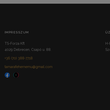
IMPRESSZUM
Ü
TS-Forza Kft
H-
4029 Debrecen, Csapó u. 88.
Sz
+36 (70) 388-7718
tamarafehernemu@gmail.com