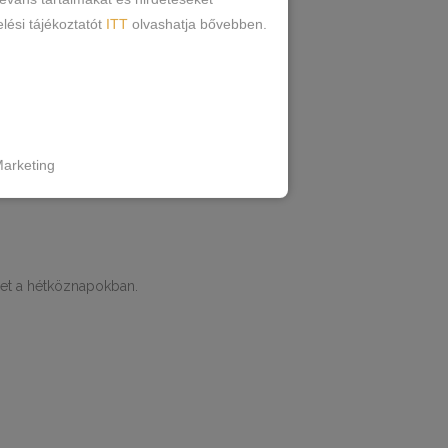
lési tájékoztatót
ITT
olvashatja bővebben.
ÓK
arketing
let a hétköznapokban.