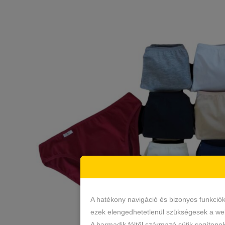
A hatékony navigáció és bizonyos funkció
ezek elengedhetetlenül szükségesek a web
A harmadik féltől származó sütik segítene