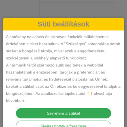
Süti beállítások
Pamut
KOSÁRBA TESZEM
Féltanga
A hatékony navigáció és bizonyos funkciók működésének
mennyiség
érdekében sütiket használunk.A "Szükséges" kategóriába sorolt
534
SKU
sütiket a böngésző tárolja, mivel ezek elengedhetetlenül
Alsónemű
Féltanga
KATEGÓRIÁK
,
szükségesek a webhely alapvető funkcióihoz.
CÍMKÉK
A harmadik féltől származó sütik segítenek a weboldal
Márka:
Hana
használatának elemzésében, tárolják a preferenciáit és
MEGOSZTÁS
releváns tartalmakat és hirdetéseket biztosítanak Önnek.
Ezeket a sütiket csak az Ön előzetes beleegyezésével tároljuk a
böngészőjében. Az adatkezelési tájékoztatót
ITT
olvashatja
LEÍRÁS
bővebben.
TOVÁBBI INFORMÁCIÓK
Szeretem a sütiket
Anyaga:95% pamut,5% elastan
Kiválasztottak elfogadása