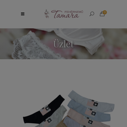
0
Üzlet