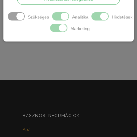
Márka: Hana
Szükséges
Analitika
Hirdetések
Ápolás: Gépben mosható.
Marketing
A hétköznapi darabok egyik legkedveltebb
típusa.
HASZNOS INFORMÁCIÓK
ÁSZF