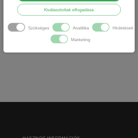
Márka: Lemila
Kiválasztottak elfogadása
Ápolás: Gépben mosható,mosózsákot szoktam
tanácsolni a csipke miatt.
Szükséges
Analitika
Hirdetések
Szín: Fekete
Marketing
Vékony pántos T tanga
HASZNOS INFORMÁCIÓK