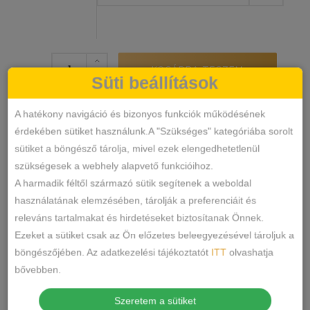
Pamut-
KOSÁRBA TESZEM
Süti beállítások
Csipkés
Tanga
mennyiség
A hatékony navigáció és bizonyos funkciók működésének
32256
SKU
érdekében sütiket használunk.A "Szükséges" kategóriába sorolt
Alsónemű
Tanga
KATEGÓRIÁK
,
sütiket a böngésző tárolja, mivel ezek elengedhetetlenül
csipkés tanga
lemila
tanga
CÍMKÉK
,
,
szükségesek a webhely alapvető funkcióihoz.
Márka:
Lemila
A harmadik féltől származó sütik segítenek a weboldal
MEGOSZTÁS
használatának elemzésében, tárolják a preferenciáit és
releváns tartalmakat és hirdetéseket biztosítanak Önnek.
LEÍRÁS
Ezeket a sütiket csak az Ön előzetes beleegyezésével tároljuk a
böngészőjében. Az adatkezelési tájékoztatót
ITT
olvashatja
TOVÁBBI INFORMÁCIÓK
bővebben.
Szeretem a sütiket
Anyaga: 95% pamut, 5% spandex