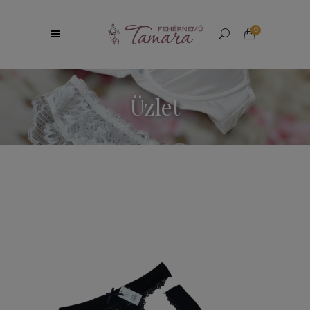
0
Üzlet