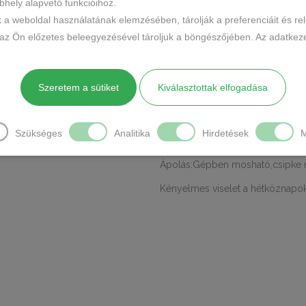
hely alapvető funkcióihoz.
alsónemű
bug
CÍMKÉK
,
k a weboldal használatának elemzésében, tárolják a preferenciáit és re
Márka:
Lemila
 az Ön előzetes beleegyezésével tároljuk a böngészőjében. Az adatkeze
MEGOSZTÁS
LEÍRÁS
TOVÁBBI INFO
Szeretem a sütiket
Kiválasztottak elfogadása
Anyaga:95% pamut, 5% spandex
Szükséges
Analitika
Hirdetések
M
Márka: Lemila
Ápolás:Gépben mosható,csipke m
Kényelmes viselet a hétköznapo