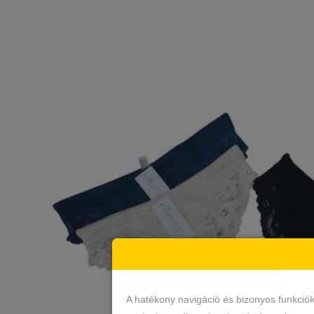
A hatékony navigáció és bizonyos funkció