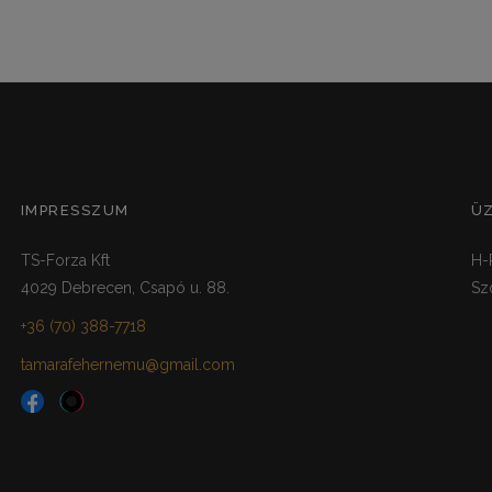
IMPRESSZUM
Ü
TS-Forza Kft
H-
4029 Debrecen, Csapó u. 88.
Sz
+36 (70) 388-7718
tamarafehernemu@gmail.com