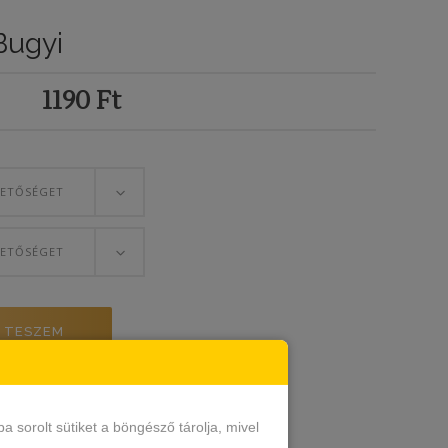
Bugyi
1190
Ft
HETŐSÉGET
HETŐSÉGET
 TESZEM
sorolt sütiket a böngésző tárolja, mivel
yi