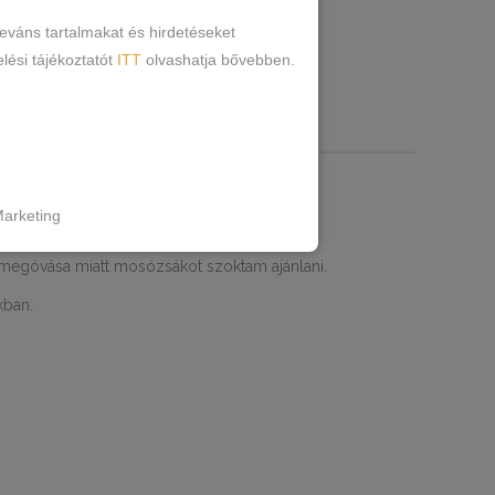
yi
csipkés
csipkés bugyi
lemila
,
,
,
leváns tartalmakat és hirdetéseket
lési tájékoztatót
ITT
olvashatja bővebben.
RMÁCIÓK
arketing
egóvása miatt mosózsákot szoktam ajánlani.
kban.