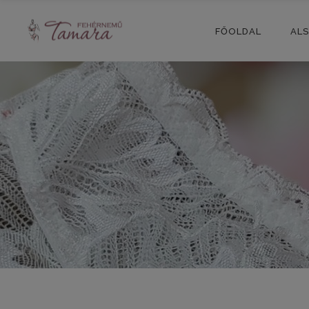
FŐOLDAL
AL