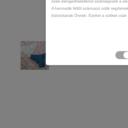
ezek elengedhetetlenül szükségesek a web
A harmadik féltől származó sütik segítene
biztosítanak Önnek. Ezeket a sütiket csak