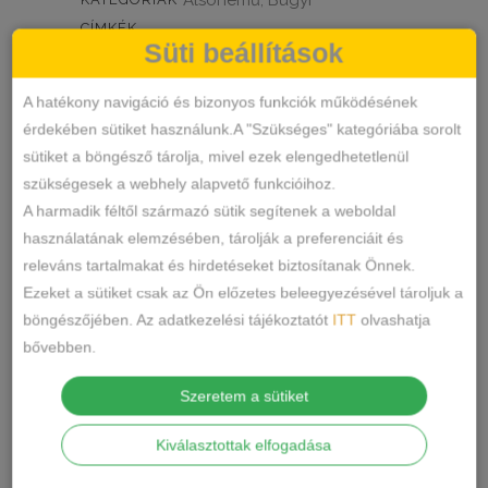
Alsónemű
Bugyi
,
CÍMKÉK
Süti beállítások
MEGOSZTÁS
A hatékony navigáció és bizonyos funkciók működésének
LEÍRÁS
érdekében sütiket használunk.A "Szükséges" kategóriába sorolt
sütiket a böngésző tárolja, mivel ezek elengedhetetlenül
TOVÁBBI INFORMÁCIÓK
szükségesek a webhely alapvető funkcióihoz.
A harmadik féltől származó sütik segítenek a weboldal
Török pamut bugyi széles oldalrésszel
használatának elemzésében, tárolják a preferenciáit és
releváns tartalmakat és hirdetéseket biztosítanak Önnek.
Anyaga:95%pamut,5%elastan
Ezeket a sütiket csak az Ön előzetes beleegyezésével tároljuk a
Ápolás: Gépben mosható.
böngészőjében. Az adatkezelési tájékoztatót
ITT
olvashatja
bővebben.
Mindennapokra tökéletes választás.
5 méret: L méret
Szeretem a sütiket
6 méret: XL méret
Kiválasztottak elfogadása
7 méret: 2XL méret