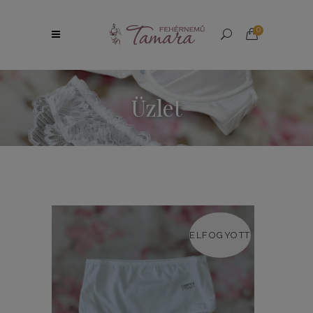
0
Üzlet
ELFOGYOTT