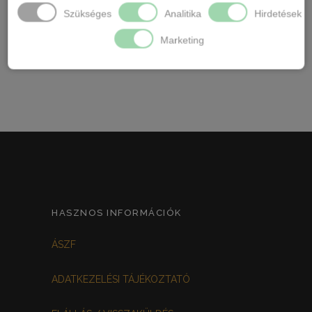
8 méret: 3XL méret
Szükséges
Analitika
Hirdetések
9méret: 4Xl
Marketing
HASZNOS INFORMÁCIÓK
ÁSZF
ADATKEZELÉSI TÁJÉKOZTATÓ