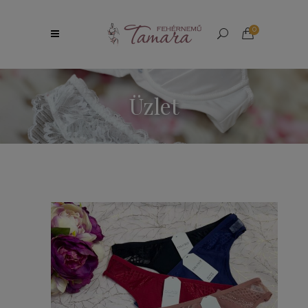
0
Üzlet