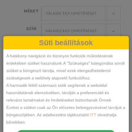
MÉRET
VÁLASSZ EGY LEHETŐSÉGET
SZÍN
VÁLASSZ EGY LEHETŐSÉGET
Süti beállítások
A hatékony navigáció és bizonyos funkciók működésének
Ouno
érdekében sütiket használunk.A "Szükséges" kategóriába sorolt
KOSÁRBA TESZEM
Pamut
sütiket a böngésző tárolja, mivel ezek elengedhetetlenül
Csipkebetétes
szükségesek a webhely alapvető funkcióihoz.
Tanga
A harmadik féltől származó sütik segítenek a weboldal
6244
SKU
mennyiség
használatának elemzésében, tárolják a preferenciáit és
Alsónemű
Tanga
KATEGÓRIÁK
,
releváns tartalmakat és hirdetéseket biztosítanak Önnek.
CÍMKÉK
Ezeket a sütiket csak az Ön előzetes beleegyezésével tároljuk a
Márka:
Ouno
böngészőjében. Az adatkezelési tájékoztatót
ITT
olvashatja
MEGOSZTÁS
bővebben.