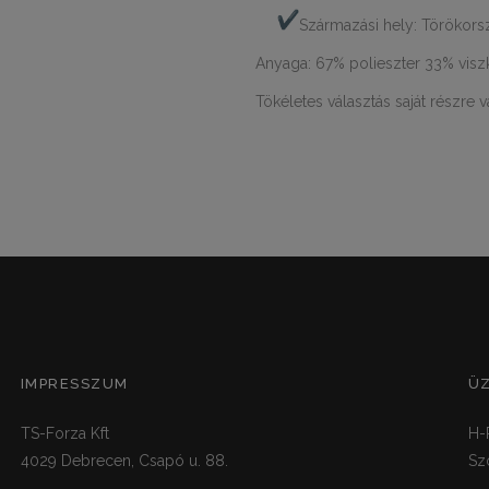
Származási hely: Törökors
Anyaga: 67% polieszter 33% vis
Tökéletes választás saját részre v
IMPRESSZUM
Ü
TS-Forza Kft
H-
4029 Debrecen, Csapó u. 88.
Sz