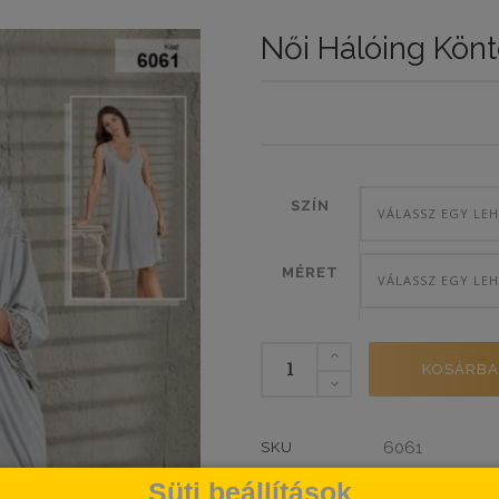
Női Hálóing Könt
SZÍN
VÁLASSZ EGY LE
MÉRET
VÁLASSZ EGY LE
Női
KOSÁRBA
Hálóing
Köntössel
mennyiség
6061
SKU
Hálóing
Kiegé
KATEGÓRIÁK
,
Süti beállítások