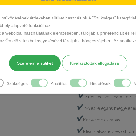
CÍMKÉK
MEGOSZTÁS
k működésének érdekében sütiket használunk.A "Szükséges" kategóriába 
hely alapvető funkcióihoz.
LEÍRÁS
TOVÁBBI INFO
k a weboldal használatának elemzésében, tárolják a preferenciáit és re
 az Ön előzetes beleegyezésével tároljuk a böngészőjében. Az adatkeze
Elegáns és kényelmes
női hálói
pihenéshez, reggeli készülődéshe
a letisztult design egyszerre biz
Szeretem a sütiket
Kiválasztottak elfogadása
A szett egy
csipkés szegélyű h
amely praktikus és mutatós visel
Szükséges
Analitika
Hirdetések
M
köszönhetően jól alkalmazkodik 
2 részes szett: hálóing + 
Nőies, elegáns megjelené
Kényelmes szabás
Ideális alváshoz és otthoni