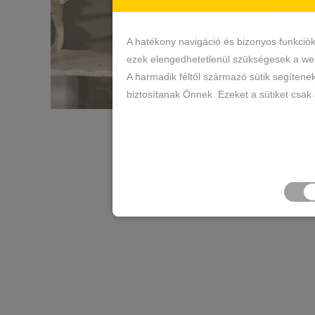
A hatékony navigáció és bizonyos funkció
ezek elengedhetetlenül szükségesek a web
A harmadik féltől származó sütik segítene
biztosítanak Önnek. Ezeket a sütiket csak