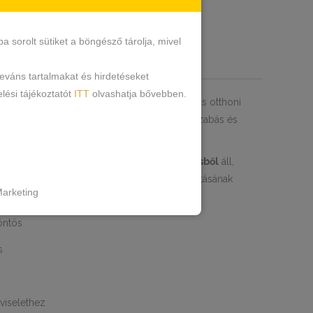
sorolt sütiket a böngésző tárolja, mivel
RMÁCIÓK
leváns tartalmakat és hirdetéseket
lési tájékoztatót
ITT
olvashatja bővebben.
ng és köntös szett
, amely tökéletes választás otthoni
z vagy esti relaxáláshoz. A finoman nőies szabás és
tosít stílusos megjelenést és komfortérzetet.
álóingből
és egy hozzá illő,
könnyű köntösből
áll,
et. A köntös lazán hordható, megkötős kialakításának
arketing
az alakhoz.
köntös
s
 viselethez