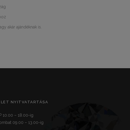
zág
zkoz
agy akár ajándéknak is.
ZLET NYITVATARTÁSA
P 10.00 – 18.00-ig
ombat 09.00 – 13.00-ig