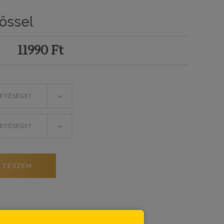
össel
11990
Ft
HETŐSÉGET
HETŐSÉGET
 TESZEM
szítők