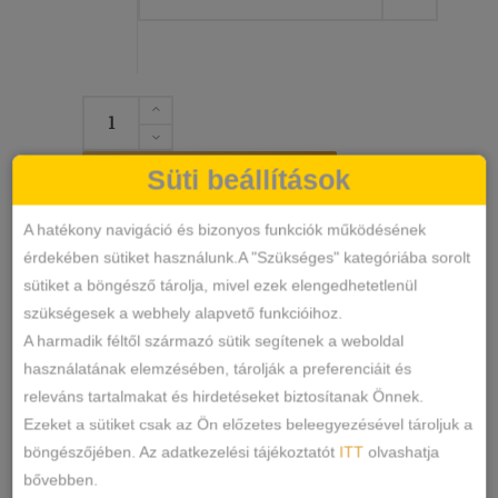
Lucifer
Állítható
Pántos
Süti beállítások
KOSÁRBA TESZEM
Pamut-
Csipke
A hatékony navigáció és bizonyos funkciók működésének
Tanga
Lucifer10
SKU
érdekében sütiket használunk.A "Szükséges" kategóriába sorolt
mennyiség
Alsónemű
Tanga
sütiket a böngésző tárolja, mivel ezek elengedhetetlenül
KATEGÓRIÁK
,
szükségesek a webhely alapvető funkcióihoz.
CÍMKÉK
A harmadik féltől származó sütik segítenek a weboldal
MEGOSZTÁS
használatának elemzésében, tárolják a preferenciáit és
releváns tartalmakat és hirdetéseket biztosítanak Önnek.
LEÍRÁS
Ezeket a sütiket csak az Ön előzetes beleegyezésével tároljuk a
böngészőjében. Az adatkezelési tájékoztatót
ITT
olvashatja
TOVÁBBI INFORMÁCIÓK
bővebben.