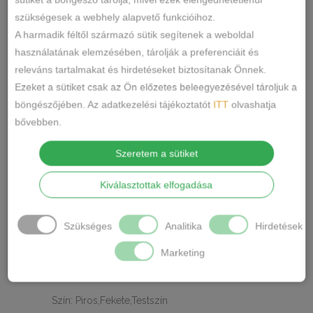
Lemila,Előformázott-
KOSÁRBA TESZEM
szükségesek a webhely alapvető funkcióihoz.
félkosaras
A harmadik féltől származó sütik segítenek a weboldal
melltartó
használatának elemzésében, tárolják a preferenciáit és
mennyiség
76106
SKU
releváns tartalmakat és hirdetéseket biztosítanak Önnek.
Melltartó
KATEGÓRIA
Ezeket a sütiket csak az Ön előzetes beleegyezésével tároljuk a
fekete
lemila
piros
CÍMKÉK
,
,
böngészőjében. Az adatkezelési tájékoztatót
ITT
olvashatja
Márka:
Lemila
bővebben.
MEGOSZTÁS
Szeretem a sütiket
LEÍRÁS
Kiválasztottak elfogadása
TOVÁBBI INFORMÁCIÓK
Szükséges
Analitika
Hirdetések
Anyaga:85% nejlon,15% spandex
Marketing
Kosár méret:C
Szín: Piros,Fekete,Testszín