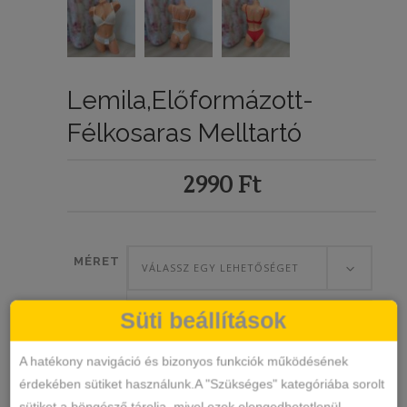
Lemila,Előformázott-
Félkosaras Melltartó
2990
Ft
MÉRET
VÁLASSZ EGY LEHETŐSÉGET
Süti beállítások
SZÍN
VÁLASSZ EGY LEHETŐSÉGET
A hatékony navigáció és bizonyos funkciók működésének
érdekében sütiket használunk.A "Szükséges" kategóriába sorolt
sütiket a böngésző tárolja, mivel ezek elengedhetetlenül