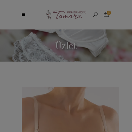
0
Üzlet