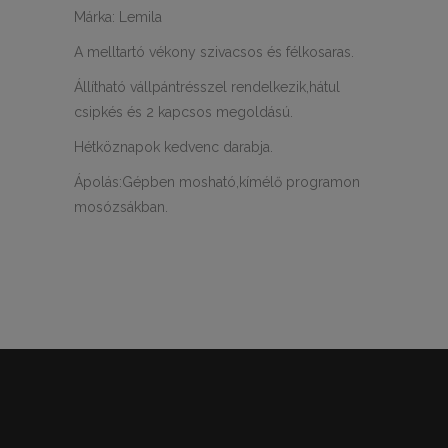
Márka: Lemila
A melltartó vékony szivacsos és félkosaras.
Állítható vállpántrésszel rendelkezik,hátul
csipkés és 2 kapcsos megoldású.
Hétköznapok kedvenc darabja.
Ápolás:Gépben mosható,kímélő programon
mosózsákban.