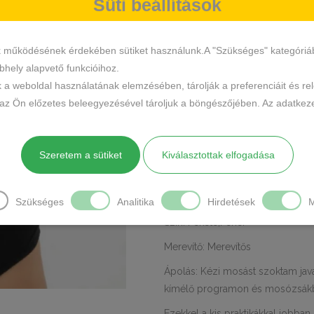
Süti beállítások
Melltartó
36108C
SKU
mennyiség
Melltartó
Push
KATEGÓRIÁK
,
lemila
lemila 
,
k működésének érdekében sütiket használunk.A "Szükséges" kategóriába 
CÍMKÉK
push up
mellt
,
hely alapvető funkcióihoz.
Márka:
Lemila
k a weboldal használatának elemzésében, tárolják a preferenciáit és re
MEGOSZTÁS
 az Ön előzetes beleegyezésével tároljuk a böngészőjében. Az adatkeze
LEÍRÁS
TOVÁBBI INFO
Szeretem a sütiket
Kiválasztottak elfogadása
Anyaga: 85% nejlon,15% spandex
Kosár mérete: C, B
Szükséges
Analitika
Hirdetések
M
Szín: Fekete,Fehér
Merevítő: Merevítős
Ápolás: Kézi mosást szoktam jav
kímélő programon és mosózsák
Ezekkel a kis praktikákkal jobban