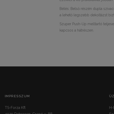
Bélés: Belső részén dupla szivacs
a lehető legszebb dekoltázst bizt
Szuper Push-Up melltartó teljesen
kapcsos a hátrészen.
IMPRESSZUM
Ü
TS-Forza Kft
H-