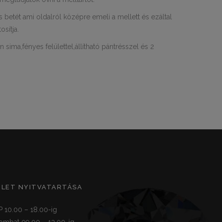
 betét ami oldalról középre emeli a mellett és ezáltal
osítja.
 sima,fényes felülettel,állítható pántrésszel és 2
ZLET NYITVATARTÁSA
P 10.00 – 18.00-ig