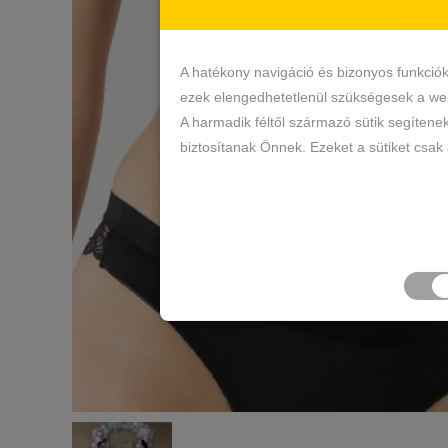
A hatékony navigáció és bizonyos funkció
ezek elengedhetetlenül szükségesek a web
A harmadik féltől származó sütik segítene
biztosítanak Önnek. Ezeket a sütiket csak